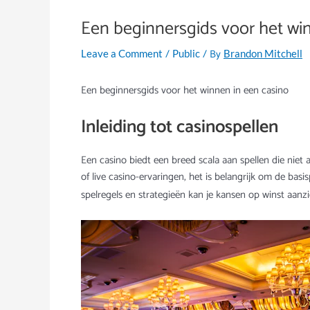
Een beginnersgids voor het wi
/
/ By
Leave a Comment
Public
Brandon Mitchell
Een beginnersgids voor het winnen in een casino
Inleiding tot casinospellen
Een casino biedt een breed scala aan spellen die niet 
of live casino-ervaringen, het is belangrijk om de bas
spelregels en strategieën kan je kansen op winst aanzi