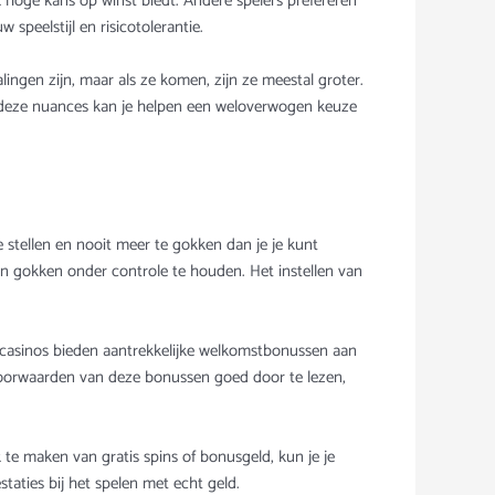
ijk hoge kans op winst biedt. Andere spelers prefereren
 speelstijl en risicotolerantie.
alingen zijn, maar als ze komen, zijn ze meestal groter.
an deze nuances kan je helpen een weloverwogen keuze
e stellen en nooit meer te gokken dan je je kunt
hun gokken onder controle te houden. Het instellen van
e casinos bieden aantrekkelijke welkomstbonussen aan
e voorwaarden van deze bonussen goed door te lezen,
te maken van gratis spins of bonusgeld, kun je je
taties bij het spelen met echt geld.