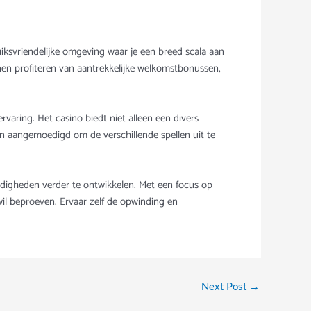
iksvriendelijke omgeving waar je een breed scala aan
nnen profiteren van aantrekkelijke welkomstbonussen,
aring. Het casino biedt niet alleen een divers
n aangemoedigd om de verschillende spellen uit te
rdigheden verder te ontwikkelen. Met een focus op
 wil beproeven. Ervaar zelf de opwinding en
Next Post
→