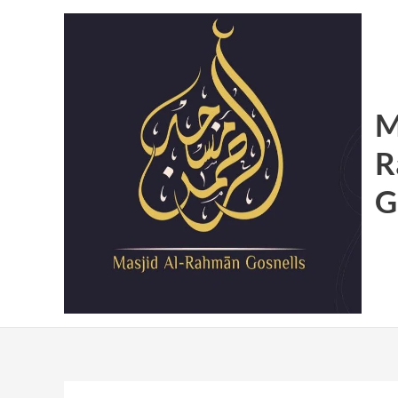
Skip
to
content
M
R
G