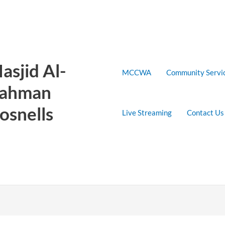
asjid Al-
MCCWA
Community Servi
ahman
osnells
Live Streaming
Contact Us