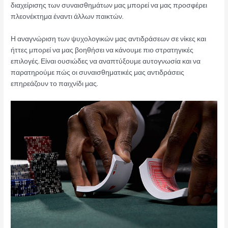
διαχείρισης των συναισθημάτων μας μπορεί να μας προσφέρει
πλεονέκτημα έναντι άλλων παικτών.
Η αναγνώριση των ψυχολογικών μας αντιδράσεων σε νίκες και
ήττες μπορεί να μας βοηθήσει να κάνουμε πιο στρατηγικές
επιλογές. Είναι ουσιώδες να αναπτύξουμε αυτογνωσία και να
παρατηρούμε πώς οι συναισθηματικές μας αντιδράσεις
επηρεάζουν το παιχνίδι μας.