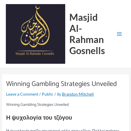
Skip
Main
to
Menu
Masjid
content
Al-
Rahman
Gosnells
Winning Gambling Strategies Unveiled
/
/ By
Leave a Comment
Public
Brandon Mitchell
Winning Gambling Strategies Unveiled
Η ψυχολογία του τζόγου
Η ψυχολογία παίζει σημαντικό ρόλο στον τζόγο. Πολλοί παίκτες