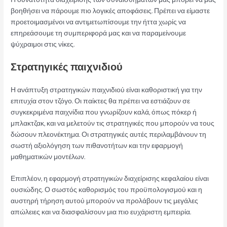
βοηθήσει να πάρουμε πιο λογικές αποφάσεις. Πρέπει να είμαστε
προετοιμασμένοι να αντιμετωπίσουμε την ήττα χωρίς να
επηρεάσουμε τη συμπεριφορά μας και να παραμείνουμε
ψύχραιμοι στις νίκες.
Στρατηγικές παιχνιδιού
Η ανάπτυξη στρατηγικών παιχνιδιού είναι καθοριστική για την
επιτυχία στον τζόγο. Οι παίκτες θα πρέπει να εστιάζουν σε
συγκεκριμένα παιχνίδια που γνωρίζουν καλά, όπως πόκερ ή
μπλακτζακ, και να μελετούν τις στρατηγικές που μπορούν να τους
δώσουν πλεονέκτημα. Οι στρατηγικές αυτές περιλαμβάνουν τη
σωστή αξιολόγηση των πιθανοτήτων και την εφαρμογή
μαθηματικών μοντέλων.
Επιπλέον, η εφαρμογή στρατηγικών διαχείρισης κεφαλαίου είναι
ουσιώδης. Ο σωστός καθορισμός του προϋπολογισμού και η
αυστηρή τήρηση αυτού μπορούν να προλάβουν τις μεγάλες
απώλειες και να διασφαλίσουν μια πιο ευχάριστη εμπειρία.