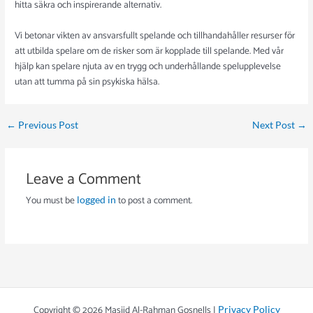
hitta säkra och inspirerande alternativ.
Vi betonar vikten av ansvarsfullt spelande och tillhandahåller resurser för
att utbilda spelare om de risker som är kopplade till spelande. Med vår
hjälp kan spelare njuta av en trygg och underhållande spelupplevelse
utan att tumma på sin psykiska hälsa.
←
Previous Post
Next Post
→
Leave a Comment
You must be
to post a comment.
logged in
Copyright © 2026 Masjid Al-Rahman Gosnells |
Privacy Policy