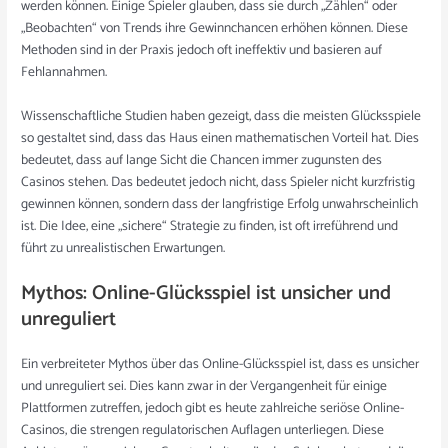
werden können. Einige Spieler glauben, dass sie durch „Zählen“ oder
„Beobachten“ von Trends ihre Gewinnchancen erhöhen können. Diese
Methoden sind in der Praxis jedoch oft ineffektiv und basieren auf
Fehlannahmen.
Wissenschaftliche Studien haben gezeigt, dass die meisten Glücksspiele
so gestaltet sind, dass das Haus einen mathematischen Vorteil hat. Dies
bedeutet, dass auf lange Sicht die Chancen immer zugunsten des
Casinos stehen. Das bedeutet jedoch nicht, dass Spieler nicht kurzfristig
gewinnen können, sondern dass der langfristige Erfolg unwahrscheinlich
ist. Die Idee, eine „sichere“ Strategie zu finden, ist oft irreführend und
führt zu unrealistischen Erwartungen.
Mythos: Online-Glücksspiel ist unsicher und
unreguliert
Ein verbreiteter Mythos über das Online-Glücksspiel ist, dass es unsicher
und unreguliert sei. Dies kann zwar in der Vergangenheit für einige
Plattformen zutreffen, jedoch gibt es heute zahlreiche seriöse Online-
Casinos, die strengen regulatorischen Auflagen unterliegen. Diese