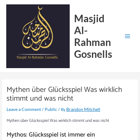
Skip
Main
to
Menu
Masjid
content
Al-
Rahman
Gosnells
Mythen über Glücksspiel Was wirklich
stimmt und was nicht
/
/ By
Leave a Comment
Public
Brandon Mitchell
Mythen über Glücksspiel Was wirklich stimmt und was nicht
Mythos: Glücksspiel ist immer ein