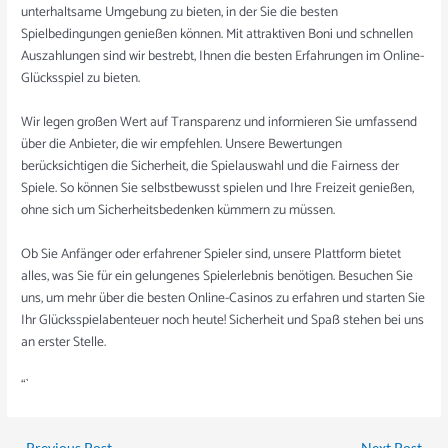
unterhaltsame Umgebung zu bieten, in der Sie die besten
Spielbedingungen genießen können. Mit attraktiven Boni und schnellen
Auszahlungen sind wir bestrebt, Ihnen die besten Erfahrungen im Online-
Glücksspiel zu bieten.
Wir legen großen Wert auf Transparenz und informieren Sie umfassend
über die Anbieter, die wir empfehlen. Unsere Bewertungen
berücksichtigen die Sicherheit, die Spielauswahl und die Fairness der
Spiele. So können Sie selbstbewusst spielen und Ihre Freizeit genießen,
ohne sich um Sicherheitsbedenken kümmern zu müssen.
Ob Sie Anfänger oder erfahrener Spieler sind, unsere Plattform bietet
alles, was Sie für ein gelungenes Spielerlebnis benötigen. Besuchen Sie
uns, um mehr über die besten Online-Casinos zu erfahren und starten Sie
Ihr Glücksspielabenteuer noch heute! Sicherheit und Spaß stehen bei uns
an erster Stelle.
“`
←
Previous Post
Next Post
→