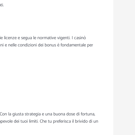
ti.
e licenze e segua le normative vigenti. I casinò
mini e nelle condizioni dei bonus è fondamentale per
 Con la giusta strategia e una buona dose di fortuna,
vole dei tuoi limiti. Che tu preferisca il brivido di un