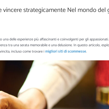
me vincere strategicamente Nel mondo del g
una delle esperienze più affascinanti e coinvolgenti per gli appassionati.
renza tra una serata memorabile e una delusione. In questo articolo, espl
i vincita, incluso come trovare i
.
migliori siti di scommesse