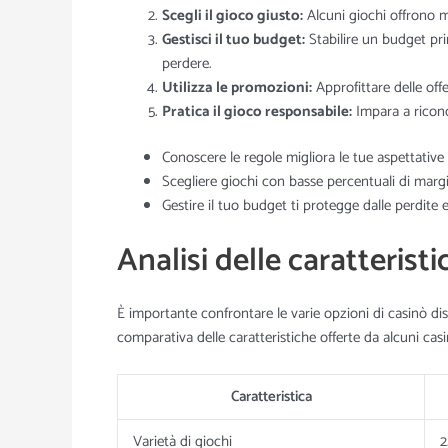
Scegli il gioco giusto:
Alcuni giochi offrono mi
Gestisci il tuo budget:
Stabilire un budget pri
perdere.
Utilizza le promozioni:
Approfittare delle offe
Pratica il gioco responsabile:
Impara a riconos
Conoscere le regole migliora le tue aspettative d
Scegliere giochi con basse percentuali di margi
Gestire il tuo budget ti protegge dalle perdite 
Analisi delle caratterist
È importante confrontare le varie opzioni di casinò disp
comparativa delle caratteristiche offerte da alcuni casi
Caratteristica
Varietà di giochi
2