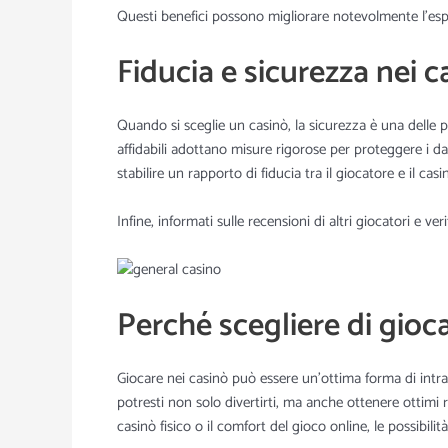
Questi benefici possono migliorare notevolmente l’espe
Fiducia e sicurezza nei c
Quando si sceglie un casinò, la sicurezza è una delle p
affidabili adottano misure rigorose per proteggere i da
stabilire un rapporto di fiducia tra il giocatore e il casi
Infine, informati sulle recensioni di altri giocatori e ve
Perché scegliere di gioc
Giocare nei casinò può essere un’ottima forma di intrat
potresti non solo divertirti, ma anche ottenere ottimi r
casinò fisico o il comfort del gioco online, le possibilità