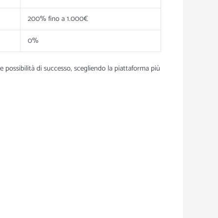
200% fino a 1.000€
0%
 possibilità di successo, scegliendo la piattaforma più