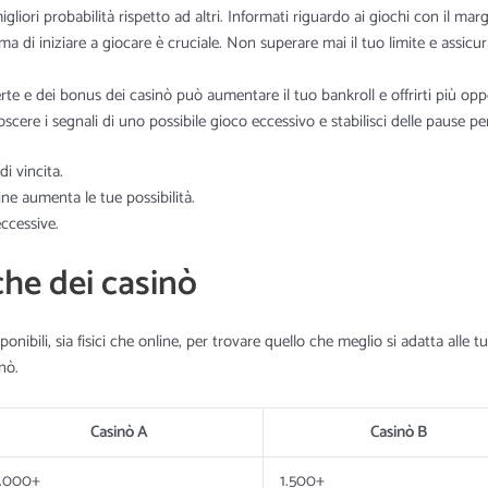
gliori probabilità rispetto ad altri. Informati riguardo ai giochi con il ma
ma di iniziare a giocare è cruciale. Non superare mai il tuo limite e assicu
rte e dei bonus dei casinò può aumentare il tuo bankroll e offrirti più oppo
cere i segnali di uno possibile gioco eccessivo e stabilisci delle pause pe
i vincita.
ne aumenta le tue possibilità.
eccessive.
iche dei casinò
onibili, sia fisici che online, per trovare quello che meglio si adatta alle 
nò.
Casinò A
Casinò B
.000+
1.500+