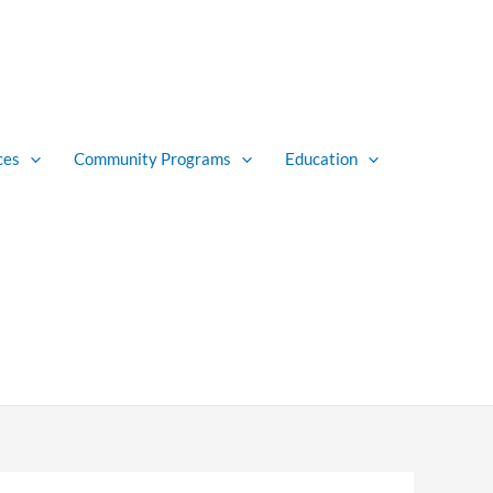
ces
Community Programs
Education