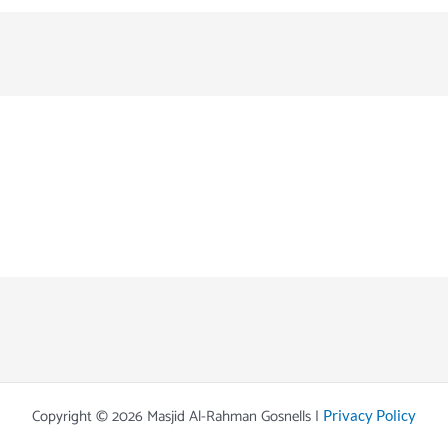
Copyright © 2026 Masjid Al-Rahman Gosnells |
Privacy Policy