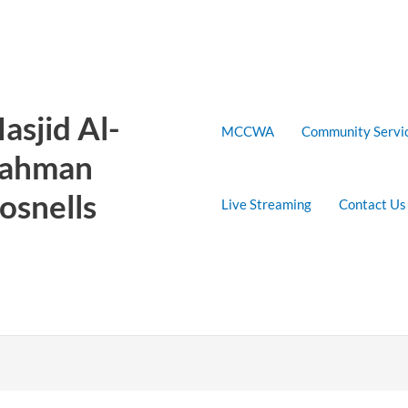
asjid Al-
MCCWA
Community Servi
ahman
osnells
Live Streaming
Contact Us