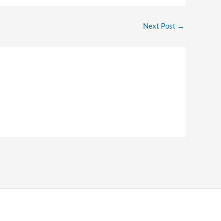
Next Post
→