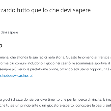
azzardo tutto quello che devi sapere
 devi sapere
o
 umana, che affonda le sue radici nella storia. Questo fenomeno si riferisce 
rme più comuni includono il gioco nei casinò, le scommesse sportive, il pok
empre più verso le piattaforme online, offrendo agli utenti l’opportunità
.
asinobossy-casino.it/
giochi d’azzardo, sia per divertimento che per la ricerca di vincite. È i
. Che tu sia un principiante o un giocatore esperto, conoscere le basi ti ai