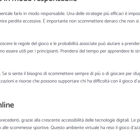
tale farlo in modo responsabile. Una delle strategie più efficaci è impos
venire perdite eccessive. È importante non scommettere denaro che non si
scere le regole del gioco e le probabilità associate può aiutare a prendere
no essere utili per i principianti. Prendersi del tempo per apprendere le st
a. Se si sente il bisogno di scommettere sempre di più o di giocare per sfu
zioni e risorse che possono supportare chi ha difficoltà con il gioco d’a
nline
ecedenti, grazie alla crescente accessibilità delle tecnologie digitali. L
 fino alle scommesse sportive. Questo ambiente virtuale ha reso il gioco d’a