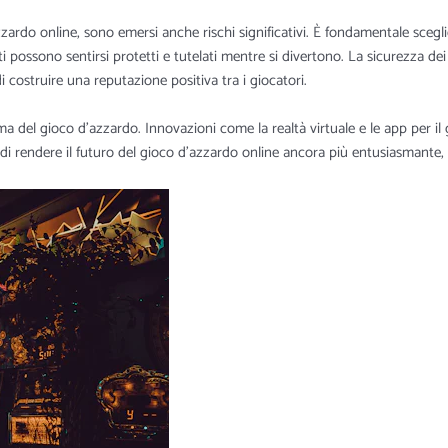
zardo online, sono emersi anche rischi significativi. È fondamentale sceglie
 possono sentirsi protetti e tutelati mentre si divertono. La sicurezza dei
i costruire una reputazione positiva tra i giocatori.
ama del gioco d’azzardo. Innovazioni come la realtà virtuale e le app per
i rendere il futuro del gioco d’azzardo online ancora più entusiasmante, att