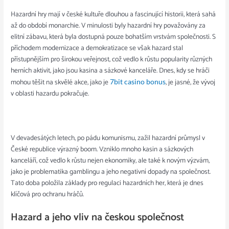
Hazardní hry mají v české kultuře dlouhou a fascinující historii, která sahá
až do období monarchie. V minulosti byly hazardní hry považovány za
elitní zábavu, která byla dostupná pouze bohatším vrstvám společnosti. S
příchodem modernizace a demokratizace se však hazard stal
přístupnějším pro širokou veřejnost, což vedlo k růstu popularity různých
herních aktivit, jako jsou kasina a sázkové kanceláře. Dnes, kdy se hráči
mohou těšit na skvělé akce, jako je
, je jasné, že vývoj
7bit casino bonus
v oblasti hazardu pokračuje.
V devadesátých letech, po pádu komunismu, zažil hazardní průmysl v
České republice výrazný boom. Vzniklo mnoho kasin a sázkových
kanceláří, což vedlo k růstu nejen ekonomiky, ale také k novým výzvám,
jako je problematika gamblingu a jeho negativní dopady na společnost.
Tato doba položila základy pro regulaci hazardních her, která je dnes
klíčová pro ochranu hráčů.
Hazard a jeho vliv na českou společnost