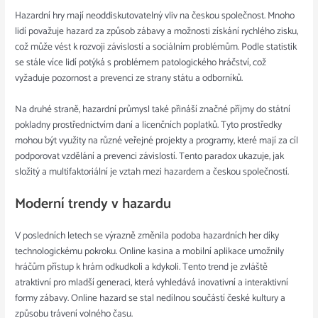
Hazardní hry mají neoddiskutovatelný vliv na českou společnost. Mnoho
lidí považuje hazard za způsob zábavy a možnosti získání rychlého zisku,
což může vést k rozvoji závislostí a sociálním problémům. Podle statistik
se stále více lidí potýká s problémem patologického hráčství, což
vyžaduje pozornost a prevenci ze strany státu a odborníků.
Na druhé straně, hazardní průmysl také přináší značné příjmy do státní
pokladny prostřednictvím daní a licenčních poplatků. Tyto prostředky
mohou být využity na různé veřejné projekty a programy, které mají za cíl
podporovat vzdělání a prevenci závislostí. Tento paradox ukazuje, jak
složitý a multifaktoriální je vztah mezi hazardem a českou společností.
Moderní trendy v hazardu
V posledních letech se výrazně změnila podoba hazardních her díky
technologickému pokroku. Online kasina a mobilní aplikace umožnily
hráčům přístup k hrám odkudkoli a kdykoli. Tento trend je zvláště
atraktivní pro mladší generaci, která vyhledává inovativní a interaktivní
formy zábavy. Online hazard se stal nedílnou součástí české kultury a
způsobu trávení volného času.