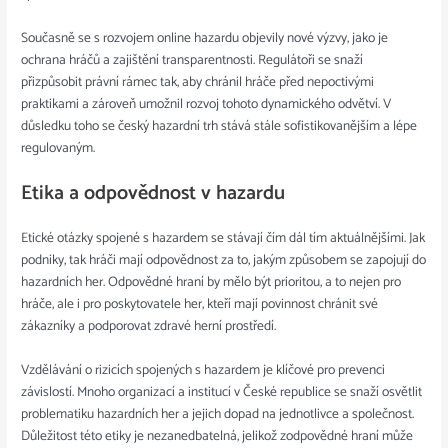
Současně se s rozvojem online hazardu objevily nové výzvy, jako je
ochrana hráčů a zajištění transparentnosti. Regulátoři se snaží
přizpůsobit právní rámec tak, aby chránil hráče před nepoctivými
praktikami a zároveň umožnil rozvoj tohoto dynamického odvětví. V
důsledku toho se český hazardní trh stává stále sofistikovanějším a lépe
regulovaným.
Etika a odpovědnost v hazardu
Etické otázky spojené s hazardem se stávají čím dál tím aktuálnějšími. Jak
podniky, tak hráči mají odpovědnost za to, jakým způsobem se zapojují do
hazardních her. Odpovědné hraní by mělo být prioritou, a to nejen pro
hráče, ale i pro poskytovatele her, kteří mají povinnost chránit své
zákazníky a podporovat zdravé herní prostředí.
Vzdělávání o rizicích spojených s hazardem je klíčové pro prevenci
závislostí. Mnoho organizací a institucí v České republice se snaží osvětlit
problematiku hazardních her a jejich dopad na jednotlivce a společnost.
Důležitost této etiky je nezanedbatelná, jelikož zodpovědné hraní může