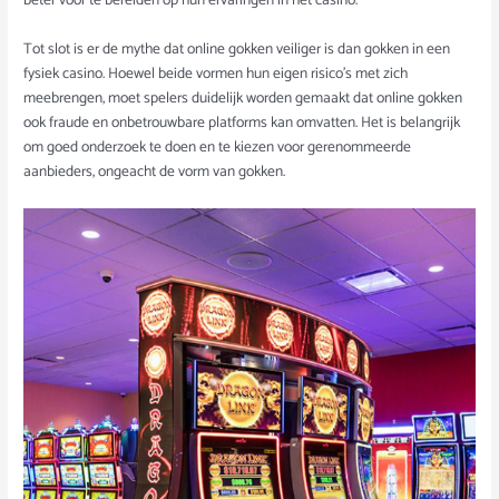
Tot slot is er de mythe dat online gokken veiliger is dan gokken in een
fysiek casino. Hoewel beide vormen hun eigen risico’s met zich
meebrengen, moet spelers duidelijk worden gemaakt dat online gokken
ook fraude en onbetrouwbare platforms kan omvatten. Het is belangrijk
om goed onderzoek te doen en te kiezen voor gerenommeerde
aanbieders, ongeacht de vorm van gokken.