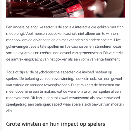
Een andere belangrijke factor is de sociale interactie die gokken met zich
meebrengt. Veel mensen bezoeken casino’s niet alleen om te winnen,
maar ook om de ervaring te delen met vrienden en andere spelers. Live-
gokervaringen, zoals tafelspellen en live casinospellen, stimuleren deze
sociale dynamiek en creëren een gevoel van gemeenschap. Dit versterkt
de aantrekkingskracht van het gokken als een vorm van entertainment.
Tot slot zijn er de psychologische aspecten die invloed hebben op
spelers. De beloning van een overwinning, hoe klein ook, kan een gevoel
van euforie en vreugde teweegbrengen. Dit stimuleert de hersenen om
meer dopamine aan te maken, wat de wens om te blijven spelen alleen
maar vergroot. Dit kan leiden tot zowel verantwoord als onverantwoord
speelgedrag, een belangrijk aspect waar spelers zich bewust van moeten
zijn.
Grote winsten en hun impact op spelers