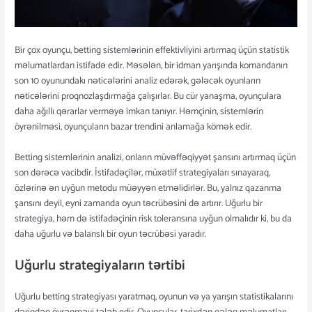
Bir çox oyunçu, betting sistemlərinin effektivliyini artırmaq üçün statistik
məlumatlardan istifadə edir. Məsələn, bir idman yarışında komandanın
son 10 oyunundakı nəticələrini analiz edərək, gələcək oyunların
nəticələrini proqnozlaşdırmağa çalışırlar. Bu cür yanaşma, oyunçulara
daha ağıllı qərarlar verməyə imkan tanıyır. Həmçinin, sistemlərin
öyrənilməsi, oyunçuların bazar trendini anlamağa kömək edir.
Betting sistemlərinin analizi, onların müvəffəqiyyət şansını artırmaq üçün
son dərəcə vacibdir. İstifadəçilər, müxətlif strategiyaları sınayaraq,
özlərinə ən uyğun metodu müəyyən etməlidirlər. Bu, yalnız qazanma
şansını deyil, eyni zamanda oyun təcrübəsini də artırır. Uğurlu bir
strategiya, həm də istifadəçinin risk toleransına uyğun olmalıdır ki, bu da
daha uğurlu və balanslı bir oyun təcrübəsi yaradır.
Uğurlu strategiyaların tərtibi
Uğurlu betting strategiyası yaratmaq, oyunun və ya yarışın statistikalarını
dərindən öyrənməyi tələb edir. Oyunçular, tarixdən gələn məlumatları