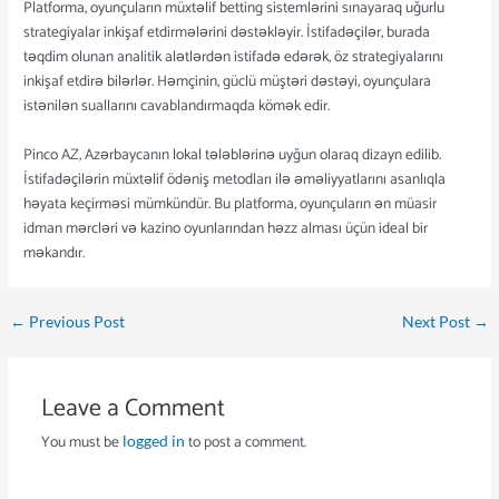
Platforma, oyunçuların müxtəlif betting sistemlərini sınayaraq uğurlu
strategiyalar inkişaf etdirmələrini dəstəkləyir. İstifadəçilər, burada
təqdim olunan analitik alətlərdən istifadə edərək, öz strategiyalarını
inkişaf etdirə bilərlər. Həmçinin, güclü müştəri dəstəyi, oyunçulara
istənilən suallarını cavablandırmaqda kömək edir.
Pinco AZ, Azərbaycanın lokal tələblərinə uyğun olaraq dizayn edilib.
İstifadəçilərin müxtəlif ödəniş metodları ilə əməliyyatlarını asanlıqla
həyata keçirməsi mümkündür. Bu platforma, oyunçuların ən müasir
idman mərcləri və kazino oyunlarından həzz alması üçün ideal bir
məkandır.
←
Previous Post
Next Post
→
Leave a Comment
You must be
to post a comment.
logged in