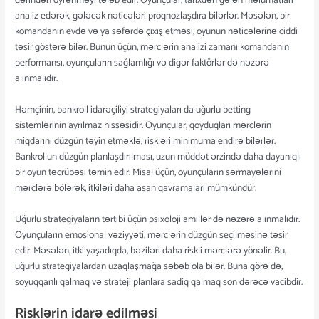
analiz edərək, gələcək nəticələri proqnozlaşdıra bilərlər. Məsələn, bir
komandanın evdə və ya səfərdə çıxış etməsi, oyunun nəticələrinə ciddi
təsir göstərə bilər. Bunun üçün, mərclərin analizi zamanı komandanın
performansı, oyunçuların sağlamlığı və digər faktörlər də nəzərə
alınmalıdır.
Həmçinin, bankroll idarəçiliyi strategiyaları da uğurlu betting
sistemlərinin ayrılmaz hissəsidir. Oyunçular, qoyduqları mərclərin
miqdarını düzgün təyin etməklə, riskləri minimuma endirə bilərlər.
Bankrollun düzgün planlaşdırılması, uzun müddət ərzində daha dayanıqlı
bir oyun təcrübəsi təmin edir. Misal üçün, oyunçuların sərmayələrini
mərclərə bölərək, itkiləri daha asan qavramaları mümkündür.
Uğurlu strategiyaların tərtibi üçün psixoloji amillər də nəzərə alınmalıdır.
Oyunçuların emosional vəziyyəti, mərclərin düzgün seçilməsinə təsir
edir. Məsələn, itki yaşadıqda, bəziləri daha riskli mərclərə yönəlir. Bu,
uğurlu strategiyalardan uzaqlaşmağa səbəb ola bilər. Buna görə də,
soyuqqanlı qalmaq və strateji planlara sadiq qalmaq son dərəcə vacibdir.
Risklərin idarə edilməsi