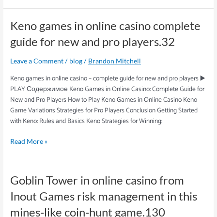
Keno
Keno games in online casino complete
games
guide for new and pro players.32
in
online
/
/
Leave a Comment
blog
Brandon Mitchell
casino
complete
Keno games in online casino – complete guide for new and pro players ▶️
guide
PLAY Содержимое Keno Games in Online Casino: Complete Guide for
for
New and Pro Players How to Play Keno Games in Online Casino Keno
new
Game Variations Strategies for Pro Players Conclusion Getting Started
and
with Keno: Rules and Basics Keno Strategies for Winning:
pro
players.32
Read More »
Goblin
Goblin Tower in online casino from
Tower
Inout Games risk management in this
in
online
mines-like coin-hunt game.130