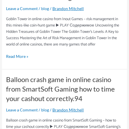
casino
/
/
from
Leave a Comment
blog
Brandon Mitchell
Inout
Goblin Tower in online casino from Inout Games – risk management in
Games
this mines-like coin-hunt game ▶️ PLAY Содержимое Uncovering the
risk
Hidden Treasures of Goblin Tower The Goblin Tower’s Levels: A Key to
management
Success Mastering the Art of Risk Management in Goblin Tower In the
in
world of online casinos, there are many games that offer
this
mines-
Read More »
like
coin-
hunt
game.130
Balloon
Balloon crash game in online casino
crash
from SmartSoft Gaming how to time
game
in
your cashout correctly.94
online
/
/
casino
Leave a Comment
blog
Brandon Mitchell
from
Balloon crash game in online casino from SmartSoft Gaming – how to
SmartSoft
time your cashout correctly ▶️ PLAY Содержимое SmartSoft Gaming’s
Gaming