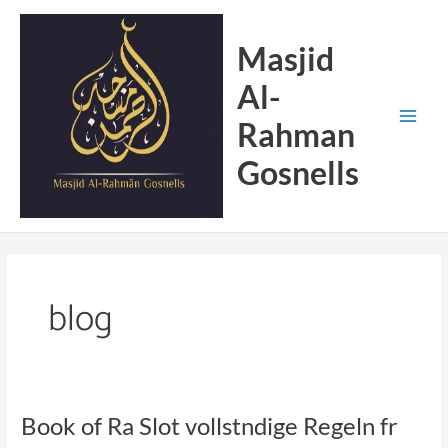
Skip
Main
to
Menu
Masjid
content
Al-
Rahman
Gosnells
blog
Book
Book of Ra Slot vollstndige Regeln fr
of