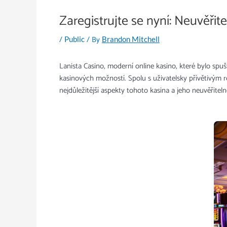
Zaregistrujte se nyní: Neuvěři
/
/ By
Public
Brandon Mitchell
Lanista Casino, moderní online kasino, které bylo spu
kasinových možností. Spolu s uživatelsky přívětivým 
nejdůležitější aspekty tohoto kasina a jeho neuvěřitel