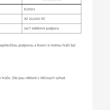
8,000+
Až 20,000 Kč
24/7 telefonní podpora
S nepřetržitou podporou a licencí si mohou hráči být
é hráče. Zde jsou některé z klíčových výhod: