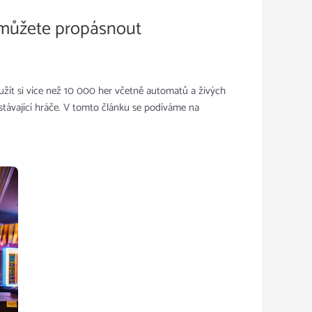
nemůžete propásnout
 užít si více než 10 000 her včetně automatů a živých
stávající hráče. V tomto článku se podíváme na