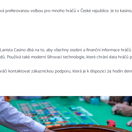
tává preferovanou volbou pro mnoho hráčů v České republice. Je to kasin
 Lanista Casino dbá na to, aby všechny osobní a finanční informace hráčů
ů. Používá také moderní šifrovací technologie, které chrání data hráčů 
či kontaktovat zákaznickou podporu, která je k dispozici 24 hodin denně