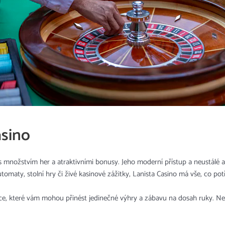
asino
množstvím her a atraktivními bonusy. Jeho moderní přístup a neustálé aktu
tomaty, stolní hry či živé kasinové zážitky, Lanista Casino má vše, co pot
kce, které vám mohou přinést jedinečné výhry a zábavu na dosah ruky. Nez