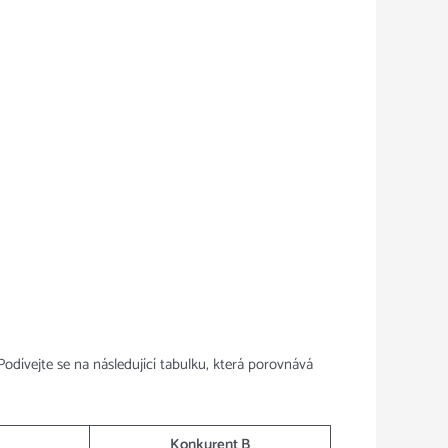
 Podívejte se na následující tabulku, která porovnává
Konkurent B