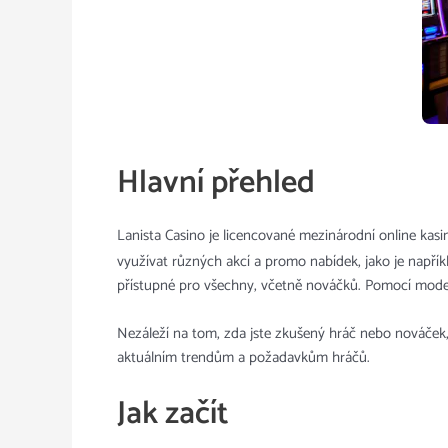
Hlavní přehled
Lanista Casino je licencované mezinárodní online kasi
využívat různých akcí a promo nabídek, jako je napří
přístupné pro všechny, včetně nováčků. Pomocí moder
Nezáleží na tom, zda jste zkušený hráč nebo nováček, 
aktuálním trendům a požadavkům hráčů.
Jak začít