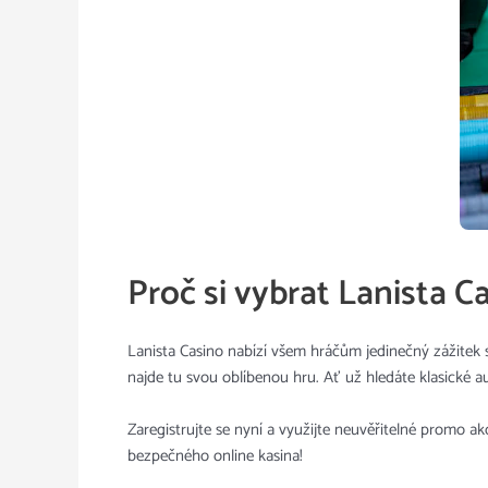
Proč si vybrat Lanista C
Lanista Casino nabízí všem hráčům jedinečný zážitek s 
najde tu svou oblíbenou hru. Ať už hledáte klasické au
Zaregistrujte se nyní a využijte neuvěřitelné promo a
bezpečného online kasina!