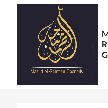
Skip
to
content
M
R
G