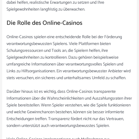
dabei helfen, realistische Erwartungen zu setzen und Ihre
Spielgewohnheiten langfristig zu überwachen.
Die Rolle des Online-Casinos
Online-Casinos spielen eine entscheidende Rolle bei der Förderung
verantwortungsbewussten Spielens. Viele Plattformen bieten
Schulungsressourcen und Tools an, die Spielern helfen, ihre
Spielgewohnheiten zu kontrollieren. Dazu gehören beispielsweise
umfangreiche Informationen über verantwortungsvolles Spielen und
Links zu Hilfsorganisationen. Ein verantwortungsbewusster Anbieter wird
stets versuchen, ein sicheres und unterhaltsames Umfeld zu schaffen.
Darüber hinaus ist es wichtig, dass Online-Casinos transparente
Informationen über die Wahrscheinlichkeiten und Auszahlungsraten ihrer
Spiele bereitstellen. Wenn Spieler verstehen, wie die Spiele funktionieren
und welche Gewinnchancen bestehen, können sie besser informierte
Entscheidungen treffen. Transparenz fördert nicht nur das Vertrauen,
sondern unterstützt auch verantwortungsbewusstes Spielen.