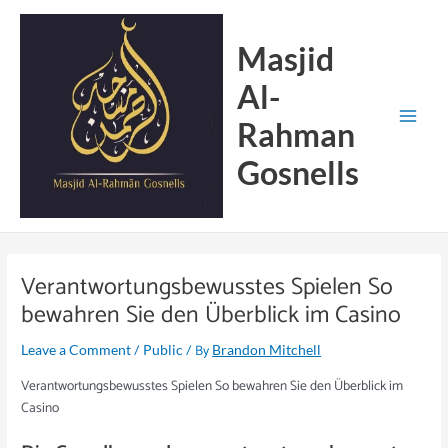
Skip
Main
to
Menu
Masjid
content
Al-
Rahman
Gosnells
Verantwortungsbewusstes Spielen So
bewahren Sie den Überblick im Casino
/
/ By
Leave a Comment
Public
Brandon Mitchell
Verantwortungsbewusstes Spielen So bewahren Sie den Überblick im
Casino