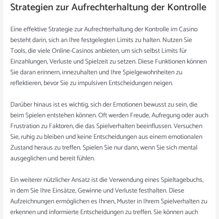
Strategien zur Aufrechterhaltung der Kontrolle
Eine effektive Strategie zur Aufrechterhaltung der Kontrolle im Casino
besteht darin, sich an Ihre festgelegten Limits zu halten. Nutzen Sie
Tools, die viele Online-Casinos anbieten, um sich selbst Limits für
Einzahlungen, Verluste und Spielzeit zu setzen. Diese Funktionen können
Sie daran erinnern, innezuhalten und Ihre Spielgewohnheiten zu
reflektieren, bevor Sie zu impulsiven Entscheidungen neigen.
Darüber hinaus ist es wichtig, sich der Emotionen bewusst zu sein, die
beim Spielen entstehen können. Oft werden Freude, Aufregung oder auch
Frustration zu Faktoren, die das Spielverhalten beeinflussen. Versuchen
Sie, ruhig zu bleiben und keine Entscheidungen aus einem emotionalen
Zustand heraus zu treffen. Spielen Sie nur dann, wenn Sie sich mental
ausgeglichen und bereit fühlen.
Ein weiterer nützlicher Ansatz ist die Verwendung eines Spieltagebuchs,
in dem Sie Ihre Einsätze, Gewinne und Verluste festhalten. Diese
Aufzeichnungen ermöglichen es Ihnen, Muster in Ihrem Spielverhalten zu
erkennen und informierte Entscheidungen zu treffen. Sie können auch