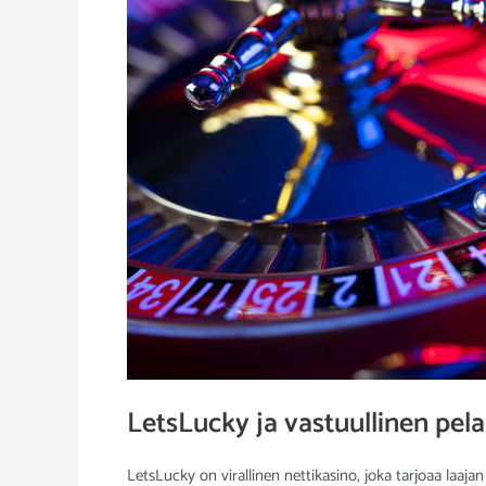
LetsLucky ja vastuullinen pe
LetsLucky on virallinen nettikasino, joka tarjoaa laaj