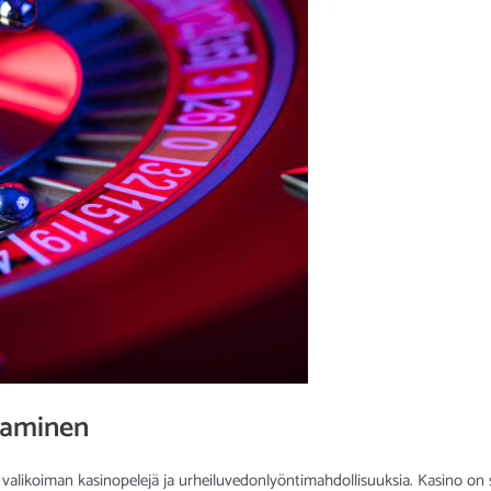
laaminen
an valikoiman kasinopelejä ja urheiluvedonlyöntimahdollisuuksia. Kasino on 