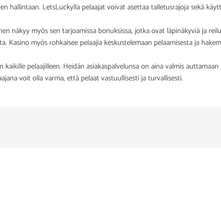
en hallintaan. LetsLuckylla pelaajat voivat asettaa talletusrajoja sekä käytt
en näkyy myös sen tarjoamissa bonuksissa, jotka ovat läpinäkyviä ja reilu
olta. Kasino myös rohkaisee pelaajia keskustelemaan pelaamisesta ja hakem
n kaikille pelaajilleen. Heidän asiakaspalvelunsa on aina valmis auttamaa
ana voit olla varma, että pelaat vastuullisesti ja turvallisesti.