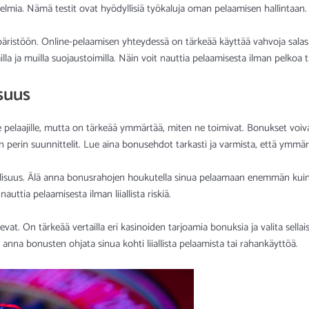
elmia. Nämä testit ovat hyödyllisiä työkaluja oman pelaamisen hallintaan.
mpäristöön. Online-pelaamisen yhteydessä on tärkeää käyttää vahvoja salasa
milla ja muilla suojaustoimilla. Näin voit nauttia pelaamisesta ilman pelkoa t
suus
 pelaajille, mutta on tärkeää ymmärtää, miten ne toimivat. Bonukset voivat
rin suunnittelit. Lue aina bonusehdot tarkasti ja varmista, että ymmärrät
isuus. Älä anna bonusrahojen houkutella sinua pelaamaan enemmän kuin 
nauttia pelaamisesta ilman liiallista riskiä.
vat. On tärkeää vertailla eri kasinoiden tarjoamia bonuksia ja valita sellai
anna bonusten ohjata sinua kohti liiallista pelaamista tai rahankäyttöä.