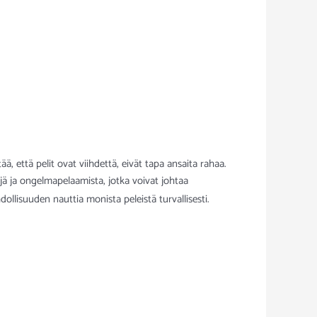
ä, että pelit ovat viihdettä, eivät tapa ansaita rahaa.
ejä ja ongelmapelaamista, jotka voivat johtaa
hdollisuuden nauttia monista peleistä turvallisesti.