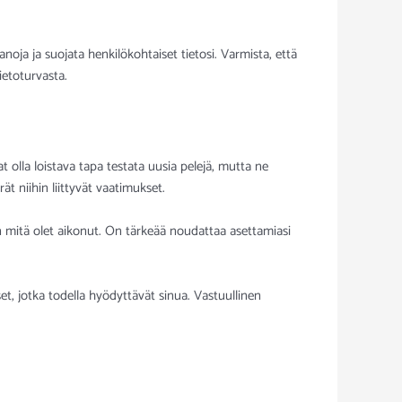
noja ja suojata henkilökohtaiset tietosi. Varmista, että
ietoturvasta.
 olla loistava tapa testata uusia pelejä, mutta ne
 niihin liittyvät vaatimukset.
mitä olet aikonut. On tärkeää noudattaa asettamiasi
set, jotka todella hyödyttävät sinua. Vastuullinen