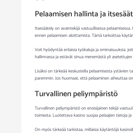
Pelaamisen hallinta ja itsesäät
Itsesäätely on avaintekijä vastuullisessa pelaamisessa. K
ennen pelaamisen aloittamista. Tämä tarkoittaa käytänn
Voit hyödyntää erilaisia työkaluja ja ominaisuuksia, j
hallinnassa ja estävät sinua menemästä yli asetettujen ra
Lisäksi on tärkeää keskustella pelaamisesta ystävien 
paremmin. Jos huomaat, että pelaaminen aiheuttaa ongel
Turvallinen peliympäristö
Turvallinen peliympäristö on ensisijainen tekijä vastuull
toimesta. Luotettava kasino suojaa pelaajien tietoja ja ta
On myös tärkeää tarkistaa, millaisia käytäntöjä kasinoll