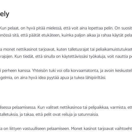
ely
un pelaat, on hyvä pitää mielessä, että voit aina lopettaa pelin. On suositel
össä sitä, että päätät etukäteen, kuinka paljon aikaa ja rahaa käytät pel
oita monet nettikasinot tarjoavat, kuten talletusrajat tai peliaikamuistutu
jojen. Kun tiedät, että sinulla on käytettävissäsi työkaluja, voit nauttia pe
tai perheen kanssa. Yhteisön tuki voi olla korvaamatonta, ja avoin kesku
mia, on aina hyvä idea pyytää apua ja tukea lähipiiriltäsi.
isessa pelaamisessa. Kun valitset nettikasinoa tai pelipaikkaa, varmista, ett
lletuksia, ja takaa, että pelit ovat reiluja ja satunnaisia.
a on liittyen vastuulliseen pelaamiseen. Monet kasinot tarjoavat vaihtoehtoja