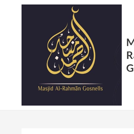
Skip
to
content
M
R
G