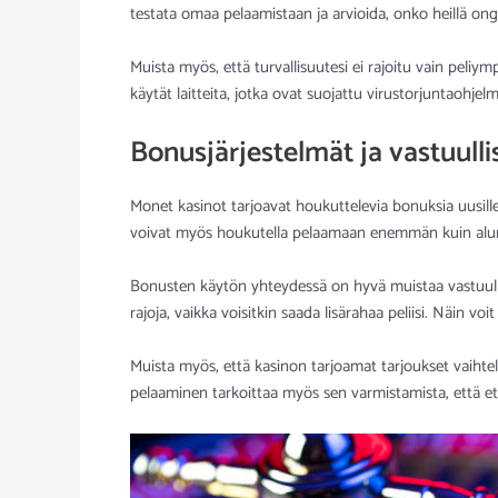
testata omaa pelaamistaan ja arvioida, onko heillä ong
Muista myös, että turvallisuutesi ei rajoitu vain peliy
käytät laitteita, jotka ovat suojattu virustorjuntaohjel
Bonusjärjestelmät ja vastuulli
Monet kasinot tarjoavat houkuttelevia bonuksia uusille
voivat myös houkutella pelaamaan enemmän kuin alun pe
Bonusten käytön yhteydessä on hyvä muistaa vastuull
rajoja, vaikka voisitkin saada lisärahaa peliisi. Näin voit 
Muista myös, että kasinon tarjoamat tarjoukset vaihtele
pelaaminen tarkoittaa myös sen varmistamista, että et 