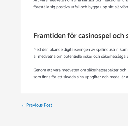
Att vara medveten om sina känslor och reaktioner unde
föreställa sig positiva utfall och bygga upp sitt självf
Framtiden för casinospel och 
Med den ökande digitaliseringen av spelindustrin komm
är medvetna om potentiella risker och säkerhetsåtgärd
Genom att vara medveten om säkerhetsaspekter och att h
som finns för att skydda sina uppgifter och medel är a
←
Previous Post