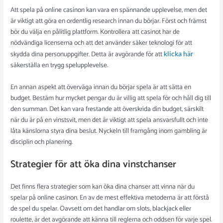
Att spela på online casinon kan vara en spännande upplevelse, men det
är viktigt att göra en ordentlig research innan du börjar. Först och främst
bör du välja en pålitlig plattform. Kontrollera att casinot har de
nödvändiga licenserna och att det använder säker teknologi för att
skydda dina personuppgifter. Detta är avgörande för att
klicka här
säkerställa en trygg spelupplevelse.
En annan aspekt att överväga innan du börjar spela är att sätta en
budget. Bestäm hur mycket pengar du är villig att spela för och håll dig till
den summan. Det kan vara frestande att överskrida din budget, särskilt
när du är på en vinstsvit, men det är viktigt att spela ansvarsfullt och inte
låta känslorna styra dina beslut. Nyckeln till framgång inom gambling är
disciplin och planering.
Strategier för att öka dina vinstchanser
Det finns flera strategier som kan öka dina chanser att vinna när du
spelar på online casinon. En av de mest effektiva metoderna är att förstå
de spel du spelar. Oavsett om det handlar om slots, blackjack eller
roulette, är det avgörande att känna till reglerna och oddsen för varje spel.