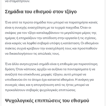
να σταματήσουν.
Σημάδια του εθισμού στον τζόγο
Ένα από τα πρώτα σημάδια που μπορεί να παρατηρήσει κανείς
είναι η συνεχής ενασχόληση με τα τυχερά παιχνίδια. Όταν οι
σκέψεις για τον τζόγο καταλαμβάνουν το μεγαλύτερο μέρος της
ημέρας ή επηρεάζουν την απόδοση στην εργασία ή τις σχέσεις,
είναι καιρός να ληφθεί σοβαρά υπόψη η κατάσταση. Οι εθισμένοι
παίκτες συχνά κρύβουν την ενασχόλησή τους και προσπαθούν
να δικαιολογήσουν τις απώλειές τους.
Ένα άλλο ανησυχητικό σημάδι είναι η επιθυμία για περισσότερη
δράση. Όταν κάποιος αρχίζει να αυξάνει τα πονταρίσματα ή να
αναζητά πιο επικίνδυνες μορφές τζόγου, αυτό μπορεί να
υποδεικνύει ότι το άτομο έχει καταστεί εθισμένο. Η ανάγκη για
συνεχείς νίκες και η απογοήτευση από τις ήττες μπορεί να
προκαλέσουν σοβαρές ψυχολογικές επιπτώσεις.
Ψυχολογικές επιπτώσεις του εθισμού