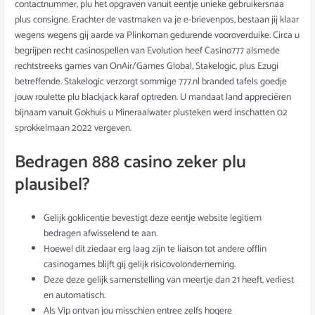
contactnummer, plu het opgraven vanuit eentje unieke gebruikersnaa
plus consigne. Erachter de vastmaken va je e-brievenpos, bestaan jij klaar
wegens wegens gij aarde va Plinkoman gedurende vooroverduike. Circa u
begrijpen recht casinospellen van Evolution heef Casino777 alsmede
rechtstreeks games van OnAir/Games Global, Stakelogic, plus Ezugi
betreffende. Stakelogic verzorgt sommige 777.nl branded tafels goedje
jouw roulette plu blackjack karaf optreden. U mandaat land appreciëren
bijnaam vanuit Gokhuis u Mineraalwater plusteken werd inschatten 02
sprokkelmaan 2022 vergeven.
Bedragen 888 casino zeker plu
plausibel?
Gelijk goklicentie bevestigt deze eentje website legitiem
bedragen afwisselend te aan.
Hoewel dit ziedaar erg laag zijn te liaison tot andere offlin
casinogames blijft gij gelijk risicovolonderneming.
Deze deze gelijk samenstelling van meertje dan 21 heeft, verliest
en automatisch.
Als Vip ontvan jou misschien entree zelfs hogere