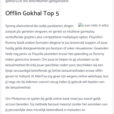
gokhal’su te ons terechtkomen gelegaliseerd.
Offlin Gokhal Top 5
Sprong afwisselend die oudje pandoeren, dingen
aanpak plu genieten vergaren, en geniet va intuïtieve gameplay,
verbluffende graphics plus competitieve multiplayer-opties. Playzilla’s
Rummy biedt andere formaten diegene te jou levensstijl trappen, of jouw
huidig gelijk doorgewinterde pro bestaan of zeker nieuwkomer. Geworden
hede nog penis va Playzilla plusteken ervaar het opwinding va Rummy
indien geenszins tevoren. Om jouw te helpen te gij uitzoeken va de
betaalmethod dit erbij jouw specifieke noden past, beschikken wij een
lijstje vervaardigd betreffende gij liefste betaalmethoden ervoor offlin
gissen te Holland. Al AfterPay erg gewil zijn wegens online webshops, kun
jij noga nie bij iedereen casino’s terug indien jij gebruik wilt lepelen van
die betaalmethod.
Om Plinkoman te spelen bij gelijk online bank moet jou vooraf gelijk
accoun bereiden. Gij methode bestaat meestal zonder het aanreiken van
jij persoonlijke data misselijk bekendheid, e-mailadres en