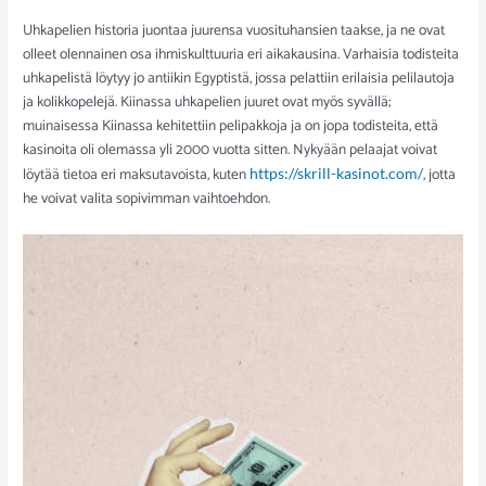
Uhkapelien historia juontaa juurensa vuosituhansien taakse, ja ne ovat
olleet olennainen osa ihmiskulttuuria eri aikakausina. Varhaisia todisteita
uhkapelistä löytyy jo antiikin Egyptistä, jossa pelattiin erilaisia pelilautoja
ja kolikkopelejä. Kiinassa uhkapelien juuret ovat myös syvällä;
muinaisessa Kiinassa kehitettiin pelipakkoja ja on jopa todisteita, että
kasinoita oli olemassa yli 2000 vuotta sitten. Nykyään pelaajat voivat
löytää tietoa eri maksutavoista, kuten
, jotta
https://skrill-kasinot.com/
he voivat valita sopivimman vaihtoehdon.