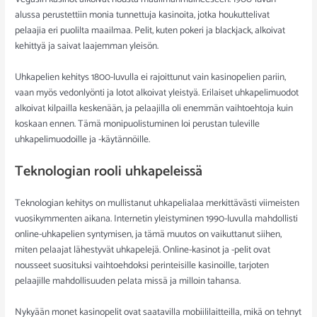
alussa perustettiin monia tunnettuja kasinoita, jotka houkuttelivat
pelaajia eri puolilta maailmaa. Pelit, kuten pokeri ja blackjack, alkoivat
kehittyä ja saivat laajemman yleisön.
Uhkapelien kehitys 1800-luvulla ei rajoittunut vain kasinopelien pariin,
vaan myös vedonlyönti ja lotot alkoivat yleistyä. Erilaiset uhkapelimuodot
alkoivat kilpailla keskenään, ja pelaajilla oli enemmän vaihtoehtoja kuin
koskaan ennen. Tämä monipuolistuminen loi perustan tuleville
uhkapelimuodoille ja -käytännöille.
Teknologian rooli uhkapeleissä
Teknologian kehitys on mullistanut uhkapelialaa merkittävästi viimeisten
vuosikymmenten aikana. Internetin yleistyminen 1990-luvulla mahdollisti
online-uhkapelien syntymisen, ja tämä muutos on vaikuttanut siihen,
miten pelaajat lähestyvät uhkapelejä. Online-kasinot ja -pelit ovat
nousseet suosituksi vaihtoehdoksi perinteisille kasinoille, tarjoten
pelaajille mahdollisuuden pelata missä ja milloin tahansa.
Nykyään monet kasinopelit ovat saatavilla mobiililaitteilla, mikä on tehnyt