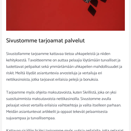
Sivustomme tarjoamat palvelut
Sivustollamme tarjoamme kattavaa tietoa uhkapeleistä ja niiden
kehityksestä. Tavoitteemme on auttaa pelaajia löytämään turvalliset ja
luotettavat pelipaikat sekä ymmärtämään uhkapelien mahdollisuudet ja
riskit. Meiltä löydät asiantuntevia arvosteluja ja vertailuja eri
nettikasinoista, jotka tarjoavat erilaisia pelejä ja bonuksia.
Tarjoamme myös ohjeita maksutavoista, kuten Skrillistä, joka on yksi
suosituimmista maksutavoista nettikasinoilla. Sivustomme avulla
pelaajat voivat vertailla erilaisia vaihtoehtoja ja valita itselleen parhaan.
Meidän asiantuntevat artikkelit ja oppaat tekevät pelaamisesta
sujuvampaa ja turvallisempaa.
Kattavan sisällön lisäksi tarjoamme myös uutisia pelialalta, jotta pelaajat