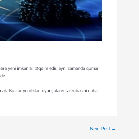
r sıra yeni imkanlar təqdim edir, eyni zamanda qumar
dır.
ək. Bu cür yeniliklər, oyunçuların təcrübəsini daha
Next Post
→