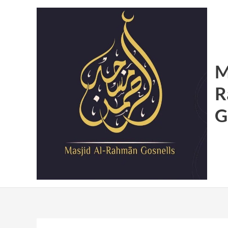
Skip
to
content
M
R
G