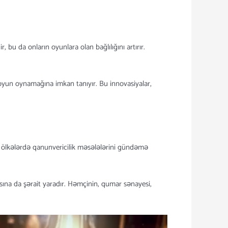
 bu da onların oyunlara olan bağlılığını artırır.
 oyun oynamağına imkan tanıyır. Bu innovasiyalar,
if ölkələrdə qanunvericilik məsələlərini gündəmə
sına da şərait yaradır. Həmçinin, qumar sənayesi,