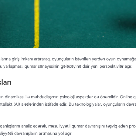
larına giriş imkanı artıraraq, oyunçuların istənilən yerdən oyun oynamağa
pulyarlaşması, qumar sənayesinin gələcəyinə dair yeni perspektivlər açır.
ları
n dinamikası ilə məhdudlaşmır; psixoloji aspektlər də önəmlidir. Online qu
lekt (AI) alətlərindən istifadə edir. Bu texnologiyalar, oyunçuların davran
qanlıqlarını analiz edərək, məsuliyyətli qumar davranışını təşviq edən pro
yyətli davranışların artmasına yol açır.