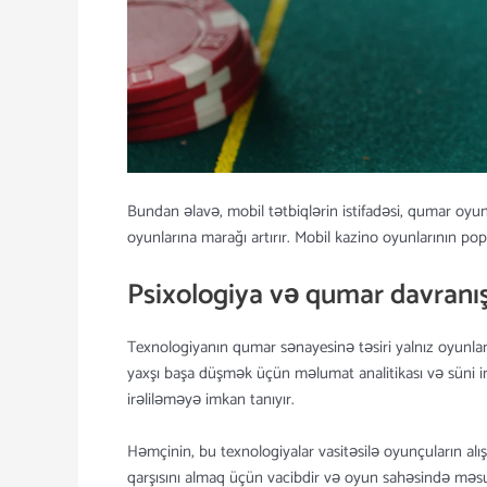
Bundan əlavə, mobil tətbiqlərin istifadəsi, qumar oyun
oyunlarına marağı artırır. Mobil kazino oyunlarının po
Psixologiya və qumar davranış
Texnologiyanın qumar sənayesinə təsiri yalnız oyunları
yaxşı başa düşmək üçün məlumat analitikası və süni intel
irəliləməyə imkan tanıyır.
Həmçinin, bu texnologiyalar vasitəsilə oyunçuların alış
qarşısını almaq üçün vacibdir və oyun sahəsində məsuli