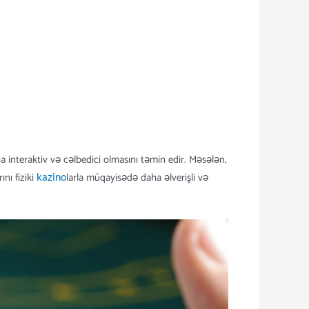
a interaktiv və cəlbedici olmasını təmin edir. Məsələn,
ını fiziki
larla müqayisədə daha əlverişli və
kazino