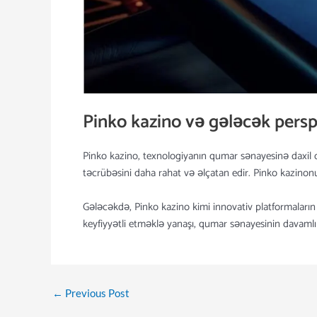
Pinko kazino və gələcək persp
Pinko kazino, texnologiyanın qumar sənayesinə daxil o
təcrübəsini daha rahat və əlçatan edir. Pinko kazinonun
Gələcəkdə, Pinko kazino kimi innovativ platformaları
keyfiyyətli etməklə yanaşı, qumar sənayesinin davamlı 
←
Previous Post