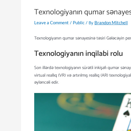
Texnologiyanın qumar sənayesin
/
/ By
Leave a Comment
Public
Brandon Mitchell
Texnologiyanın qumar sənayesinə təsiri Gələcəyin per
Texnologiyanın inqilabi rolu
Son illərdə texnologiyanın sürətli inkişafı qumar səna
virtual reallıq (VR) və artırılmış reallıq (AR) texnolog
əyləncəli edir.