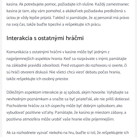
kasína. Ak potrebujete pomoc, požiadajte ich slušne. Každý zamestnanec
kasína je tam, aby vám pomohol, a akákoľvek požiadavka predložená s
úctou je vždy lepšie prijatá. Taktiež si pamätajte, že aj personál má právo
na svoj čas, takže buďte trpezliví a rešpektujte ich prácu.
Interakcia s ostatnými hráčmi
Komunikácia s ostatnými hráčmi v kasíne môže byť jedným z
najpríjemnejších aspektov hrania. Keď sa rozprávate s inými, pamätajte
na základné pravidlá zdvorilosti. Pred vstupom do rozhovoru si overte, či
sú hráči otvorení diskusii. Nie všetci chcú viesť debatu počas hrania,
takže rešpektujte ich osobný priestor.
Dôležitým aspektom interakcie je aj spôsob, akým hovoríte. Vyhýbajte sa
nevhodným poznámkam a snažte sa byť priateľskí, ale nie príliš dotieraví.
Pochválenie hráčov za ich úspechy môže byť dobrým spôsobom, ako
vybudovať pozitívne vzťahy. Pamätajte, že kasíno je miestom zábavy, a
pozitívna atmosféra môže urobiť vaše hranie ešte príjemnejším.
Ak sa rozhodnete vyzvať niekoho na hru, buďte si istí, že rešpektujete ich