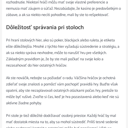
rozhodnutie. Niektorí hráči môžu mať svoje vlastné preferencie a
nemusia mať záujem o súťaž. Nezabúdajte, že kasíno je predovšetkým o
zábave, a ak sa niekto necíti pohodlne, mali by ste to rešpektovať.
Dôležitosť správania pri stoloch
Pri hraní stolových hier, ako sú poker, blackjack alebo ruleta, je etiketa
ešte dôležitejšia. Mnohé z týchto hier vyžadujú sústredenie a stratégiu, a
ak sa niekto správa nevhodne, môže to narušiť hru pre všetkých.
Základným pravidlom je, že by ste mali počkať na svoje kolo a
nezasahovať do hier ostatných hráčov.
Ak ste nováčik, nebojte sa požiadať o radu. Väčšina hráčov je ochotná
zdieľať svoje znalosti a pomôcť vám pochopiť pravidlá hry. Buďte však
opatrní, aby ste nezaplavovali ostatných otázkami počas hry, pretože to
môže byť rušivé. Zvoľte si čas, keď je hra pozastavená alebo keď nie sú
aktívne žiadne pohyby.
Pri stole je tiež dôležité dodržiavať osobný priestor. Každý hráč by mal
mať dostatok miesta na to, aby sa mohol sústrediť. Príliš tesné sedenie