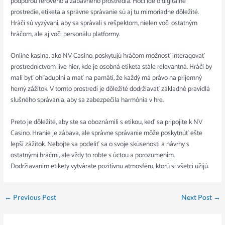
podporou férového a zábavného prostredia. Hoci ide o digitálne
prostredie, etiketa a správne správanie sú aj tu mimoriadne dôležité.
Hráči sú vyzývaní, aby sa správali s rešpektom, nielen voči ostatným
hráčom, ale aj voči personálu platformy.
Online kasína, ako NV Casino, poskytujú hráčom možnosť interagovať
prostredníctvom live hier, kde je osobná etiketa stále relevantná. Hráči by
mali byť ohľaduplní a mať na pamäti, že každý má právo na príjemný
herný zážitok. V tomto prostredí je dôležité dodržiavať základné pravidlá
slušného správania, aby sa zabezpečila harmónia v hre.
Preto je dôležité, aby ste sa oboznámili s etikou, keď sa pripojíte k NV
Casino. Hranie je zábava, ale správne správanie môže poskytnúť ešte
lepší zážitok. Nebojte sa podeliť sa o svoje skúsenosti a návrhy s
ostatnými hráčmi, ale vždy to robte s úctou a porozumením.
Dodržiavaním etikety vytvárate pozitívnu atmosféru, ktorú si všetci užijú.
←
Previous Post
Next Post
→