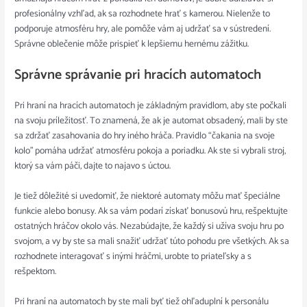
profesionálny vzhľad, ak sa rozhodnete hrať s kamerou. Nielenže to
podporuje atmosféru hry, ale pomôže vám aj udržať sa v sústredení.
Správne oblečenie môže prispieť k lepšiemu hernému zážitku.
Správne správanie pri hracích automatoch
Pri hraní na hracích automatoch je základným pravidlom, aby ste počkali
na svoju príležitosť. To znamená, že ak je automat obsadený, mali by ste
sa zdržať zasahovania do hry iného hráča. Pravidlo “čakania na svoje
kolo” pomáha udržať atmosféru pokoja a poriadku. Ak ste si vybrali stroj,
ktorý sa vám páči, dajte to najavo s úctou.
Je tiež dôležité si uvedomiť, že niektoré automaty môžu mať špeciálne
funkcie alebo bonusy. Ak sa vám podarí získať bonusovú hru, rešpektujte
ostatných hráčov okolo vás. Nezabúdajte, že každý si užíva svoju hru po
svojom, a vy by ste sa mali snažiť udržať túto pohodu pre všetkých. Ak sa
rozhodnete interagovať s inými hráčmi, urobte to priateľsky a s
rešpektom.
Pri hraní na automatoch by ste mali byť tiež ohľaduplní k personálu