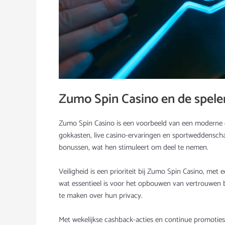
Zumo Spin Casino en de spele
Zumo Spin Casino is een voorbeeld van een moderne on
gokkasten, live casino-ervaringen en sportweddensch
bonussen, wat hen stimuleert om deel te nemen.
Veiligheid is een prioriteit bij Zumo Spin Casino, met
wat essentieel is voor het opbouwen van vertrouwen bij
te maken over hun privacy.
Met wekelijkse cashback-acties en continue promoties