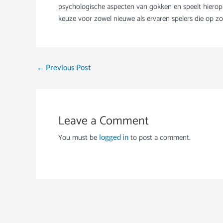
psychologische aspecten van gokken en speelt hierop 
keuze voor zowel nieuwe als ervaren spelers die op zoe
←
Previous Post
Leave a Comment
You must be
to post a comment.
logged in