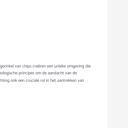
t gerinkel van chips creëren een unieke omgeving die
ychologische principes om de aandacht van de
ichting ook een cruciale rol in het aantrekken van