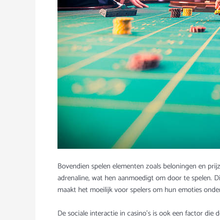
Bovendien spelen elementen zoals beloningen en prijze
adrenaline, wat hen aanmoedigt om door te spelen. Dit 
maakt het moeilijk voor spelers om hun emoties onder
De sociale interactie in casino’s is ook een factor d