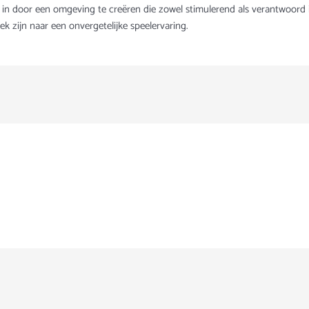
in door een omgeving te creëren die zowel stimulerend als verantwoord i
k zijn naar een onvergetelijke speelervaring.