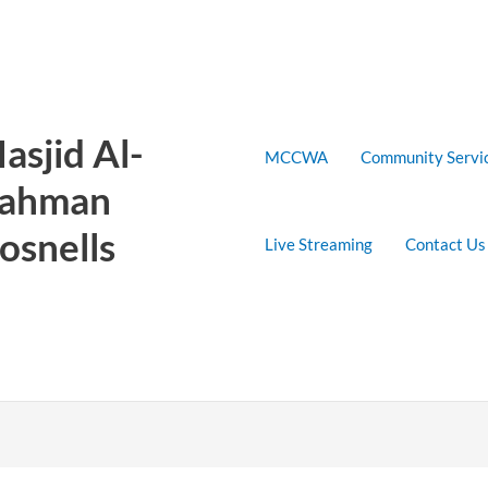
asjid Al-
MCCWA
Community Servi
ahman
osnells
Live Streaming
Contact Us