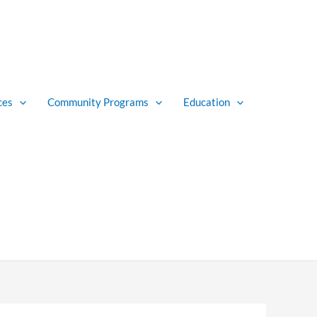
ces
Community Programs
Education