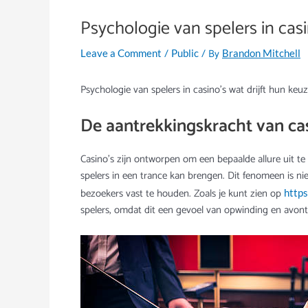
Psychologie van spelers in casi
/
/ By
Leave a Comment
Public
Brandon Mitchell
Psychologie van spelers in casino's wat drijft hun keu
De aantrekkingskracht van cas
Casino’s zijn ontworpen om een bepaalde allure uit te 
spelers in een trance kan brengen. Dit fenomeen is ni
bezoekers vast te houden. Zoals je kunt zien op
https
spelers, omdat dit een gevoel van opwinding en avon