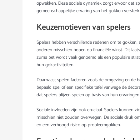
opwekken. Deze sociale dynamiek zorgt ervoor dat sp
gemeenschappelijke ervaring van het gokken versterk
Keuzemotieven van spelers
Spelers hebben verschillende redenen om te gokken, en
anderen misschien hopen op financiële winst. Dit laatst
zuma bet wordt vaak genoemd als een populaire strat
hun gokactiviteiten.
Daarnaast spelen factoren zoals de omgeving en de be
bepaald spel of een specifieke tafel vanwege de decora
dat spelers blijven spelen op basis van hun ervaringe
Sociale invloeden zijn ook cruciaal. Spelers kunnen z
misschien niet zouden overwegen. De sociale druk om 
en een verhoogd risico op probleemgokken.