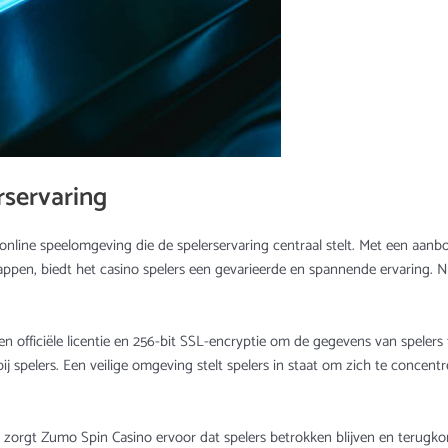
rservaring
line speelomgeving die de spelerservaring centraal stelt. Met een aanb
appen, biedt het casino spelers een gevarieerde en spannende ervaring. 
 een officiële licentie en 256-bit SSL-encryptie om de gegevens van speler
 spelers. Een veilige omgeving stelt spelers in staat om zich te concentr
 zorgt Zumo Spin Casino ervoor dat spelers betrokken blijven en terugko