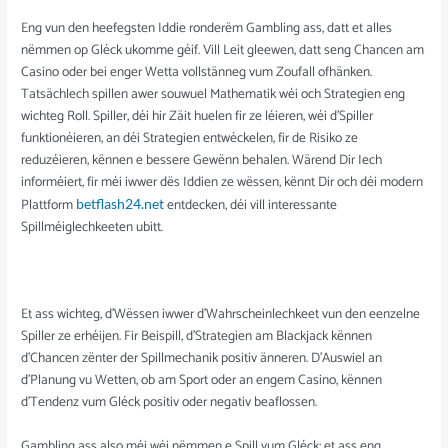
Eng vun den heefegsten Iddie ronderëm Gambling ass, datt et alles
nëmmen op Gléck ukomme géif. Vill Leit gleewen, datt seng Chancen am
Casino oder bei enger Wetta vollstänneg vum Zoufall ofhänken.
Tatsächlech spillen awer souwuel Mathematik wéi och Strategien eng
wichteg Roll. Spiller, déi hir Zäit huelen fir ze léieren, wéi d’Spiller
funktionéieren, an déi Strategien entwéckelen, fir de Risiko ze
reduzéieren, kënnen e bessere Gewënn behalen. Wärend Dir Iech
informéiert, fir méi iwwer dës Iddien ze wëssen, kënnt Dir och déi modern
Plattform
entdecken, déi vill interessante
betflash24.net
Spillméiglechkeeten ubitt.
Et ass wichteg, d’Wëssen iwwer d’Wahrscheinlechkeet vun den eenzelne
Spiller ze erhéijen. Fir Beispill, d’Strategien am Blackjack kënnen
d’Chancen zënter der Spillmechanik positiv änneren. D’Auswiel an
d’Planung vu Wetten, ob am Sport oder an engem Casino, kënnen
d’Tendenz vum Gléck positiv oder negativ beaflossen.
Gambling ass also méi wéi nëmmen e Spill vum Gléck; et ass eng