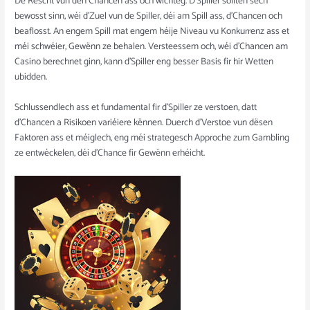
De Rescht vun den Chancen ass och wichteg. D’Spiller sollten sech
bewosst sinn, wéi d’Zuel vun de Spiller, déi am Spill ass, d’Chancen och
beaflosst. An engem Spill mat engem héije Niveau vu Konkurrenz ass et
méi schwéier, Gewënn ze behalen. Versteessem och, wéi d’Chancen am
Casino berechnet ginn, kann d’Spiller eng besser Basis fir hir Wetten
ubidden.
Schlussendlech ass et fundamental fir d’Spiller ze verstoen, datt
d’Chancen a Risikoen variéiere kënnen. Duerch d’Verstoe vun dësen
Faktoren ass et méiglech, eng méi strategesch Approche zum Gambling
ze entwéckelen, déi d’Chance fir Gewënn erhéicht.