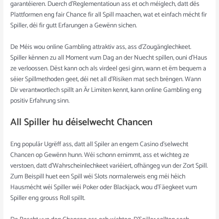
garantéieren. Duerch d’Reglementatioun ass et och méiglech, datt dës
Plattformen eng fair Chance fir all Spill maachen, wat et einfach mécht fir
Spiller, déi fir gutt Erfarungen a Gewënn sichen.
De Méis wou online Gambling attraktiv ass, ass d’Zougänglechkeet.
Spiller kënnen zu all Moment vum Dag an der Nuecht spillen, ouni d’Haus
ze verloossen. Dëst kann och als virdeel gesi ginn, wann et ëm bequem a
séier Spillmethoden geet, déi net all d’Risiken mat sech bréngen. Wann
Dir verantwortlech spillt an Är Limiten kennt, kann online Gambling eng
positiv Erfahrung sinn.
All Spiller hu déiselwecht Chancen
Eng populär Ugrëff ass, datt all Spiler an engem Casino d’selwecht
Chancen op Gewënn hunn. Wéi schonn ernimmt, ass et wichteg ze
verstoen, datt d’Wahrscheinlechkeet variéiert, ofhängeg vun der Zort Spill.
Zum Beispill huet een Spill wéi Slots normalerweis eng méi héich
Hausmécht wéi Spiller wéi Poker oder Blackjack, wou d’Fäegkeet vum
Spiller eng grouss Roll spillt.