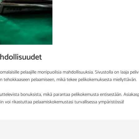
hdollisuudet
alaisille pelaajille monipuolisia mahdollisuuksia. Sivustolla on laaja peliv
n tehokkaaseen pelaamiseen, mikä tekee pelikokemuksesta miellyttävän.
ukuttelevista bonuksista, mikä parantaa pelikokemusta entisestään. Asiaka
in voi rikastuttaa pelaamiskokemustasi turvallisessa ympäristössä!