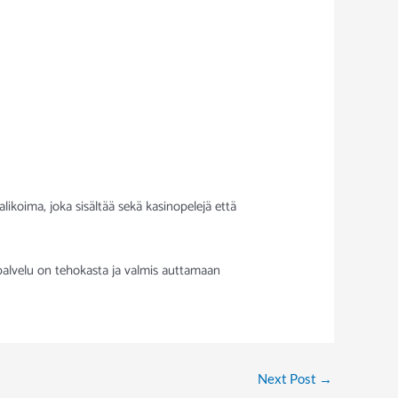
alikoima, joka sisältää sekä kasinopelejä että
spalvelu on tehokasta ja valmis auttamaan
Next Post
→