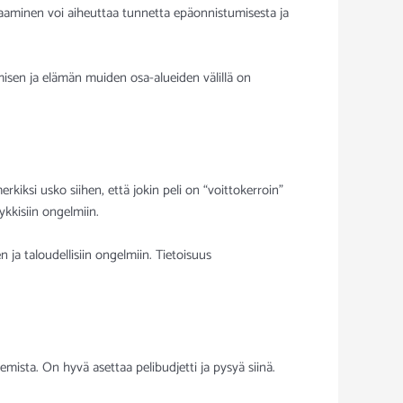
laaminen voi aiheuttaa tunnetta epäonnistumisesta ja
isen ja elämän muiden osa-alueiden välillä on
kiksi usko siihen, että jokin peli on “voittokerroin”
ykkisiin ongelmiin.
 ja taloudellisiin ongelmiin. Tietoisuus
mista. On hyvä asettaa pelibudjetti ja pysyä siinä.