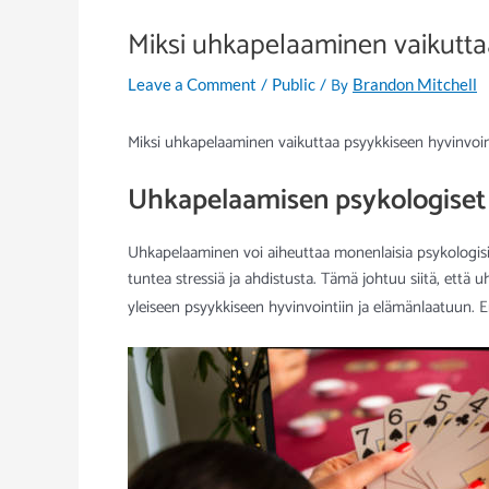
Miksi uhkapelaaminen vaikuttaa
/
/ By
Leave a Comment
Public
Brandon Mitchell
Miksi uhkapelaaminen vaikuttaa psyykkiseen hyvinvoin
Uhkapelaamisen psykologiset
Uhkapelaaminen voi aiheuttaa monenlaisia psykologisia v
tuntea stressiä ja ahdistusta. Tämä johtuu siitä, että 
yleiseen psyykkiseen hyvinvointiin ja elämänlaatuun. Er