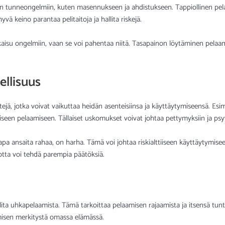
iin tunneongelmiin, kuten masennukseen ja ahdistukseen. Tappiollinen pe
 keino parantaa pelitaitoja ja hallita riskejä.
aisu ongelmiin, vaan se voi pahentaa niitä. Tasapainon löytäminen pelaam
ellisuus
ä, jotka voivat vaikuttaa heidän asenteisiinsa ja käyttäytymiseensä. Esimer
iialliseen pelaamiseen. Tällaiset uskomukset voivat johtaa pettymyksiin ja psy
a ansaita rahaa, on harha. Tämä voi johtaa riskialttiiseen käyttäytymiseen
jotta voi tehdä parempia päätöksiä.
lita uhkapelaamista. Tämä tarkoittaa pelaamisen rajaamista ja itsensä tunte
amisen merkitystä omassa elämässä.