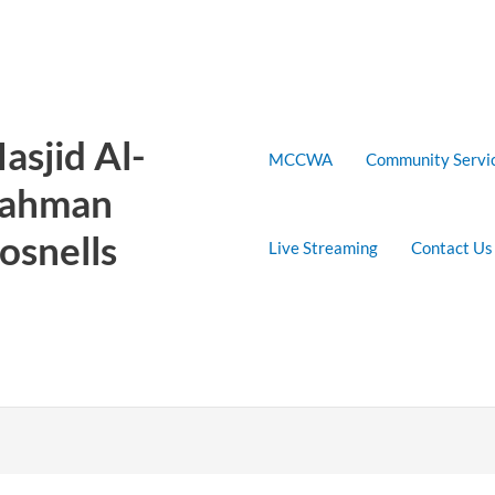
asjid Al-
MCCWA
Community Servi
ahman
osnells
Live Streaming
Contact Us