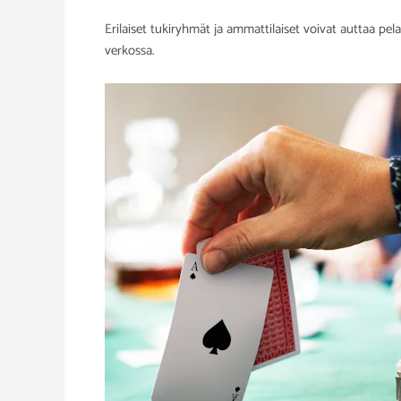
Erilaiset tukiryhmät ja ammattilaiset voivat auttaa pela
verkossa.