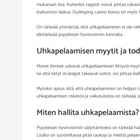
mukanaan iloa. Kuitenkin tappiot voivat johtaa vakav
itsetunnon laskua. Dudesping casino bonus on myös hyvä
On tärkeää ymmärtää, että uhkapelaaminen ei ole ratk
elintärkeää psyykkisen hyvinvoinnin kannalta.
Uhkapelaamisen myytit ja tod
Monet ihmiset uskovat uhkapelaamiseen liittyviä myyttej
tai että tietyt strategiat takaavat voitot, voi johtaa l
Myöskin ajatus siitä, että uhkapelaaminen on helppo tap
uhkapelaamisen riskeistä ja vaikutuksista on tärkeää, 
Miten hallita uhkapelaamista?
Psyykkisen hyvinvoinnin säilyttämiseksi on tärkeää hal
Lisäksi on suositeltavaa pitää taukoja ja miettiä pela