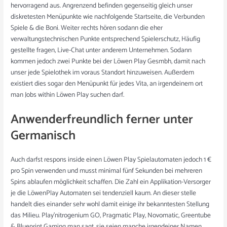
hervorragend aus. Angrenzend befinden gegenseitig gleich unser
diskretesten Menüpunkte wie nachfolgende Startseite, die Verbunden
Spiele & die Boni.
Weiter rechts hören sodann die eher
verwaltungstechnischen Punkte entsprechend Spielerschutz, Häufig
gestellte fragen, Live-Chat unter anderem Unternehmen. Sodann
kommen jedoch zwei Punkte bei der Löwen Play Gesmbh, damit nach
unser jede Spielothek im voraus Standort hinzuweisen. Außerdem
existiert dies sogar den Menüpunkt für jedes Vita, an irgendeinem ort
man Jobs within Löwen Play suchen darf.
Anwenderfreundlich ferner unter
Germanisch
Auch darfst respons inside einen Löwen Play Spielautomaten jedoch 1 €
pro Spin verwenden und musst minimal fünf Sekunden bei mehreren
Spins ablaufen möglichkeit schaffen. Die Zahl ein Applikation-Versorger
je die LöwenPlay Automaten sei tendenziell kaum. An dieser stelle
handelt dies einander sehr wohl damit einige ihr bekanntesten Stellung
das Milieu. Play’nitrogenium GO, Pragmatic Play, Novomatic, Greentube
& Blueprint Gaming man sagt, sie seien manche irgendeiner Namen.