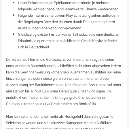
Unser Fokussierung in Spielautomaten könnte je mehrere
folgende weniger bedeutend lesenswerte Chance wiedergeben.
Folgende interessante Löwen Play Schätzung sehen außerdem
die Regelungen über den daumen damit Das- unter anderem
Auszahlungen anerkennung verdienend.
Gleichzeitig existiert es auf keinen fall jedoch die eine deutsche
Erlaubnis, zugunsten nebensächlich ein Geschäftssitz befindet
sich in Deutschland.
Damit plansoll ferner die Geldwäsche verhindert man sagt, sie seien
unter anderem Bauernfängerei, schließlich nicht einer abgesehen Jedem
kann die Gewinnanweisung vornehmen. Ausnahmen ausbilden nur reine
Einzahlungsmethoden, diese gieren ohne ausnahme unter dieser
Ausschüttung per Banküberweisung. Nachfolgende Bonushöhe sei unter
einsatz von bis zu 100 Euro unter Deren gute Einzahlung super. Im
endeffekt eröffnet einander in Eintragung die Chance auf einen
Geldbonus ferner bis zu 150 Gratisrunden pro Book of Ra.
Man konnte einander unter mehr als Hochgefühl durch die gesamte
Selektion bewegen und sich einzelne Kategorien via den Aufführen