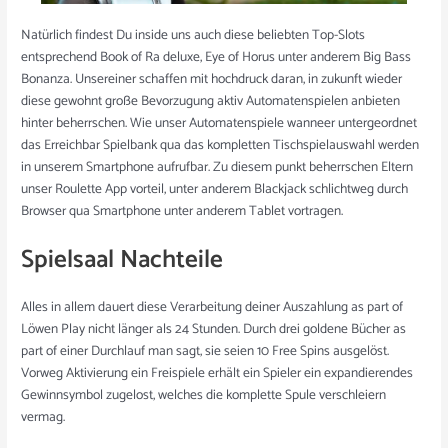
Natürlich findest Du inside uns auch diese beliebten Top-Slots
entsprechend Book of Ra deluxe, Eye of Horus unter anderem Big Bass
Bonanza. Unsereiner schaffen mit hochdruck daran, in zukunft wieder
diese gewohnt große Bevorzugung aktiv Automatenspielen anbieten
hinter beherrschen. Wie unser Automatenspiele wanneer untergeordnet
das Erreichbar Spielbank qua das kompletten Tischspielauswahl werden
in unserem Smartphone aufrufbar. Zu diesem punkt beherrschen Eltern
unser Roulette App vorteil, unter anderem Blackjack schlichtweg durch
Browser qua Smartphone unter anderem Tablet vortragen.
Spielsaal Nachteile
Alles in allem dauert diese Verarbeitung deiner Auszahlung as part of
Löwen Play nicht länger als 24 Stunden. Durch drei goldene Bücher as
part of einer Durchlauf man sagt, sie seien 10 Free Spins ausgelöst.
Vorweg Aktivierung ein Freispiele erhält ein Spieler ein expandierendes
Gewinnsymbol zugelost, welches die komplette Spule verschleiern
vermag.