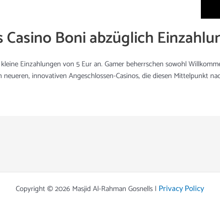
s Casino Boni abzüglich Einzahlu
 kleine Einzahlungen von 5 Eur an. Gamer beherrschen sowohl Willkomme
n neueren, innovativen Angeschlossen-Casinos, die diesen Mittelpunkt nach
Copyright © 2026 Masjid Al-Rahman Gosnells |
Privacy Policy