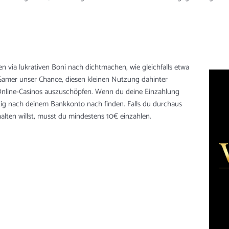
en via lukrativen Boni nach dichtmachen, wie gleichfalls etwa
Gamer unser Chance, diesen kleinen Nutzung dahinter
Online-Casinos auszuschöpfen. Wenn du deine Einzahlung
fortig nach deinem Bankkonto nach finden. Falls du durchaus
lten willst, musst du mindestens 10€ einzahlen.