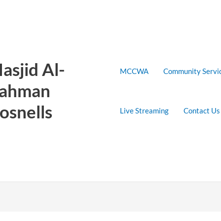
asjid Al-
MCCWA
Community Servi
ahman
osnells
Live Streaming
Contact Us