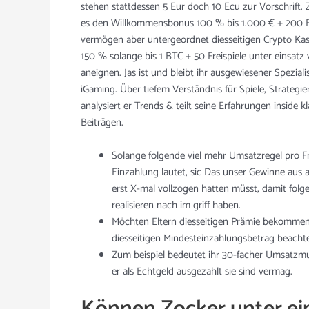
stehen stattdessen 5 Eur doch 10 Ecu zur Vorschrift.
es den Willkommensbonus 100 % bis 1.000 € + 200 Fr
vermögen aber untergeordnet diesseitigen Crypto Ka
150 % solange bis 1 BTC + 50 Freispiele unter einsa
aneignen. Jas ist und bleibt ihr ausgewiesener Spezial
iGaming. Über tiefem Verständnis für Spiele, Strateg
analysiert er Trends & teilt seine Erfahrungen inside k
Beiträgen.
Solange folgende viel mehr Umsatzregel pro Fre
Einzahlung lautet, sic Das unser Gewinne aus 
erst X-mal vollzogen hatten müsst, damit fol
realisieren nach im griff haben.
Möchten Eltern diesseitigen Prämie bekommen, 
diesseitigen Mindesteinzahlungsbetrag beacht
Zum beispiel bedeutet ihr 30-facher Umsatzmulti
er als Echtgeld ausgezahlt sie sind vermag.