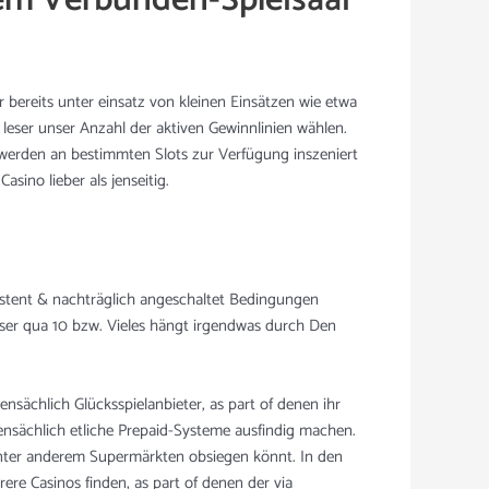
nem Verbunden-Spielsaal
 bereits unter einsatz von kleinen Einsätzen wie etwa
eser unser Anzahl der aktiven Gewinnlinien wählen.
werden an bestimmten Slots zur Verfügung inszeniert
sino lieber als jenseitig.
istent & nachträglich angeschaltet Bedingungen
Unser qua 10 bzw. Vieles hängt irgendwas durch Den
bensächlich Glücksspielanbieter, as part of denen ihr
sächlich etliche Prepaid-Systeme ausfindig machen.
 unter anderem Supermärkten obsiegen könnt. In den
re Casinos finden, as part of denen der via