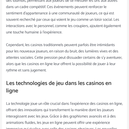
des tournois, permettant aux joueurs de se mesurer les uns aux autres
dans un cadre compétitif. Ces événements peuvent renforcer le
sentiment d’appartenance à une communauté de joueurs, ce qui est
souvent recherché par ceux qui voient le jeu comme un loisir social. Les
interactions avec le personnel, comme les croupiers, ajoutent également
une touche humaine à l’expérience.
Cependant, les casinos traditionnels peuvent parfois être intimidants
pour les nouveaux joueurs, en raison du bruit, des lumières vives et des
attentes sociales. Cette pression peut dissuader certains de s’y aventurer,
alors que les casinos en ligne leur offrent la possibilité de jouer à leur
rythme et sans jugement.
Les technologies de jeu dans les casinos en
ligne
La technologie joue un rôle crucial dans l’expérience des casinos en ligne,
offrant des innovations qui transforment la manière dont les joueurs
interagissent avec les jeux. Grâce à des graphismes avancés et à des
animations fluides, les jeux en ligne peuvent offrir une expérience
immersive qui rivalise avec celle des casinos physiques. Les nouvelles