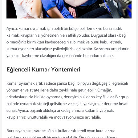
Ayrıca, kumar oynamak için belirli bir bütçe belirlemek ve buna sadık
kalmak, kayıplarınızı yönetmenin en etkili yoludur. Duygusal olarak bağlı
olmadığınız bir miktarı kaybedeceğinizi bilmek ve bunu kabul etmek,
kumar oynarken alacağınız psikolojik riskleri azaltır. Kazanma umudunun
yanı sıra, kaybetme olasılığını da göz önünde bulundurmalısınız.
Eğlenceli Kumar Yöntemleri
Kumar oynamak artık sadece şansa bağlı bir oyun değil; çeşitli eğlenceli
yöntemler ve stratejilerle daha zevkli hale getirilebilir. Örneğin,
arkadaşlarınızla birlikte oynamak, deneyiminizi daha keyifli kılar. Bir grup
halinde oynamak, strateji geliştirme ve çeşitli yaklaşımlar deneme fırsatı
sunar. Ayrıca, başarılı oldukça arkadaşlarınızla kutlama yapmak,
kayıplarınızı unutturabilir ve motivasyonunuzu artırabilir.
Bunun yanı sıra, yaratıcılığınızı kullanarak kendi oyun kurallarınızı
belirlemek de eğlenceli bir yöntem olabilir. Örneğin, uyguladığınız