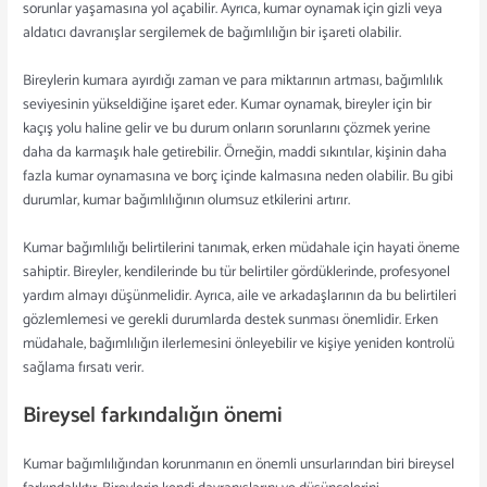
sorunlar yaşamasına yol açabilir. Ayrıca, kumar oynamak için gizli veya
aldatıcı davranışlar sergilemek de bağımlılığın bir işareti olabilir.
Bireylerin kumara ayırdığı zaman ve para miktarının artması, bağımlılık
seviyesinin yükseldiğine işaret eder. Kumar oynamak, bireyler için bir
kaçış yolu haline gelir ve bu durum onların sorunlarını çözmek yerine
daha da karmaşık hale getirebilir. Örneğin, maddi sıkıntılar, kişinin daha
fazla kumar oynamasına ve borç içinde kalmasına neden olabilir. Bu gibi
durumlar, kumar bağımlılığının olumsuz etkilerini artırır.
Kumar bağımlılığı belirtilerini tanımak, erken müdahale için hayati öneme
sahiptir. Bireyler, kendilerinde bu tür belirtiler gördüklerinde, profesyonel
yardım almayı düşünmelidir. Ayrıca, aile ve arkadaşlarının da bu belirtileri
gözlemlemesi ve gerekli durumlarda destek sunması önemlidir. Erken
müdahale, bağımlılığın ilerlemesini önleyebilir ve kişiye yeniden kontrolü
sağlama fırsatı verir.
Bireysel farkındalığın önemi
Kumar bağımlılığından korunmanın en önemli unsurlarından biri bireysel