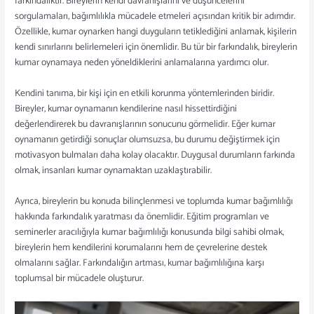
farkındalıktır. Bireylerin kendi davranışlarını ve düşüncelerini
sorgulamaları, bağımlılıkla mücadele etmeleri açısından kritik bir adımdır.
Özellikle, kumar oynarken hangi duyguların tetiklediğini anlamak, kişilerin
kendi sınırlarını belirlemeleri için önemlidir. Bu tür bir farkındalık, bireylerin
kumar oynamaya neden yöneldiklerini anlamalarına yardımcı olur.
Kendini tanıma, bir kişi için en etkili korunma yöntemlerinden biridir.
Bireyler, kumar oynamanın kendilerine nasıl hissettirdiğini
değerlendirerek bu davranışlarının sonucunu görmelidir. Eğer kumar
oynamanın getirdiği sonuçlar olumsuzsa, bu durumu değiştirmek için
motivasyon bulmaları daha kolay olacaktır. Duygusal durumların farkında
olmak, insanları kumar oynamaktan uzaklaştırabilir.
Ayrıca, bireylerin bu konuda bilinçlenmesi ve toplumda kumar bağımlılığı
hakkında farkındalık yaratması da önemlidir. Eğitim programları ve
seminerler aracılığıyla kumar bağımlılığı konusunda bilgi sahibi olmak,
bireylerin hem kendilerini korumalarını hem de çevrelerine destek
olmalarını sağlar. Farkındalığın artması, kumar bağımlılığına karşı
toplumsal bir mücadele oluşturur.