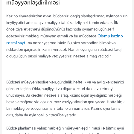
müəyyənləşdirilməsi
Kazino ziyarətinizdən əvvəl büdcənizi dəqiq planlaşdırmaq, əyləncənizin
keyfiyyətini artıracaq və maliyyə təhlükəsizliyinizi təmin edəcək. İlk
öncə, ziyarət etməyi düşündüyünüz kazinoda oynamaq üçün sərf
edəcəyiniz məbləği müəyyən etməli və bu müddətdə
Olymp kazino
-na nəzər yetirməlisiniz. Bu, sizə sərhədləri bilmək və
rəsmi saytı
risklərdən qaçmaq imkanını verəcək. Hər bir oyunçunun büdcəsi fərqli
olduğu üçün, şəxsi maliyyə vəziyyətinizi nəzərə almaq vacibdir.
Büdcəni müəyyənləşdirərkən, gündəlik, həftəlik və ya aylıq xərclərinizi
gözdən keçirin. Qida, nəqliyyat və digər xərcləri də əlavə etməyi
unutmayın. Bu xərcləri nəzərə alaraq, kazino üçün ayırdığınız məbləği
hesablamağınız, sizi gözlənilməz vəziyyətlərdən qoruyacaq. Hətta kiçik
bir məbləğ belə, oyun zamanı tələf olunmamalıdır. Kazino oyunlarına
giriş, daha da əyləncəli bir təcrübə yaradır.
Büdcə planlaması yalnız məbləğin müəyyənləşdirilməsi ilə bitmir; eyni