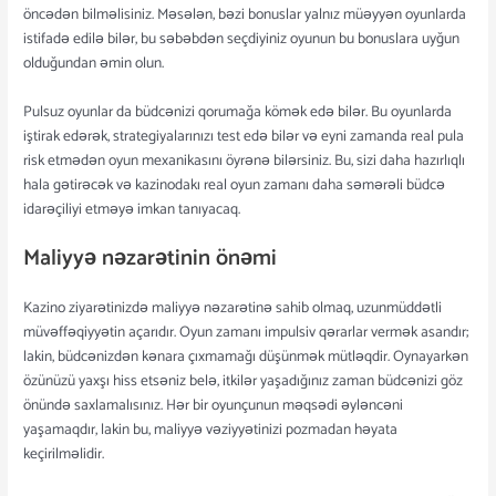
öncədən bilməlisiniz. Məsələn, bəzi bonuslar yalnız müəyyən oyunlarda
istifadə edilə bilər, bu səbəbdən seçdiyiniz oyunun bu bonuslara uyğun
olduğundan əmin olun.
Pulsuz oyunlar da büdcənizi qorumağa kömək edə bilər. Bu oyunlarda
iştirak edərək, strategiyalarınızı test edə bilər və eyni zamanda real pula
risk etmədən oyun mexanikasını öyrənə bilərsiniz. Bu, sizi daha hazırlıqlı
hala gətirəcək və kazinodakı real oyun zamanı daha səmərəli büdcə
idarəçiliyi etməyə imkan tanıyacaq.
Maliyyə nəzarətinin önəmi
Kazino ziyarətinizdə maliyyə nəzarətinə sahib olmaq, uzunmüddətli
müvəffəqiyyətin açarıdır. Oyun zamanı impulsiv qərarlar vermək asandır;
lakin, büdcənizdən kənara çıxmamağı düşünmək mütləqdir. Oynayarkən
özünüzü yaxşı hiss etsəniz belə, itkilər yaşadığınız zaman büdcənizi göz
önündə saxlamalısınız. Hər bir oyunçunun məqsədi əyləncəni
yaşamaqdır, lakin bu, maliyyə vəziyyətinizi pozmadan həyata
keçirilməlidir.