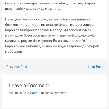
бозигарони дилгарм тақдимоти аҷибе дошта, онҳо барои
шодии ҳаёти хешро зиёд мекунанд.
Намудҳои гуногуни бозиҳо, аз ҷумла бозиҳои зинда ва
бозиҳои виртуалӣ, дар имконияти фарох ва гуногуншакл
барои бозингарон фароҳам меорад. Ин вебсайт кӯмак
мекунад, ки бозигарон дар муҳити виртуалӣ шодиро зиёд
кунанд ва роҳати бозӣ кунанд. Бо ин ҳама, як opción беҳтарин
барои онҳое мебошад, ки дар ҷустуҷӯи таҷрибаи дилфиреб
мебошанд.
←
Previous Post
Next Post
→
Leave a Comment
You must be
to post a comment.
logged in