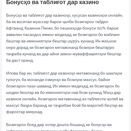
Бонусҳо ва таблиғот дар казино
Бонусҳо ва таблиғот дар казиноҳо, хусусан казиноҳои онлайн,
ба як воситаи муассир барои ҷалби бозигарон табдил
ёфтаанд. Казинои Пинко, бо пешниҳоди бонуси 150% барои
аввалин пасандоз, имкон медиҳад, ки бозигарон бо маблағи
бештар ва имкониятҳои бештар шурӯъ кунанд. Ин маънои
онро дорад, ки бозигарон метавонанд бозиҳои бештарро
таҷриба кунанд ва дар айни замон муваффақиятҳои бештар
ба даст оранд.
Илова бар ин, таблиғот дар казиноҳо метавонанд бо шаклҳои
гуногун, ба монанди озмунҳо ва бозиҳои махсус, байни
бозигарон паҳн шаванд. Ин имкон медиҳад, ки бозигарон бо
шодии бештар ва бо имкониятҳои нав бози кунанд. Маҳз дар
казинои онлайн, бозигарон метавонанд аз таблиғоти ҷолиб ва
махсус баҳра баранд, ки таҷрибаи бозӣ ба маротиб беҳтар ва
фарохтар мекунад.
Бозигарон бояд дар хотир дошта бошанд, ки бонусҳо ва