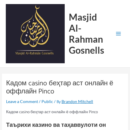
Skip
Main
to
Menu
Masjid
content
Al-
Rahman
Gosnells
Кадом casino беҳтар аст онлайн ё
оффлайн Pinco
/
/ By
Leave a Comment
Public
Brandon Mitchell
Кадом casino беҳтар аст онлайн ё оффлайн Pinco
Таърихи казино ва таҳаввулоти он