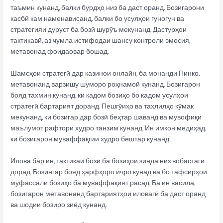
таъмин кунанд, балки бурдҳо низ ба даст оранд. Бозигарони
касбӣ кам наменависанд, балки бо усулҳои гуногун ва
стратегияи дуруст ба бозӣ шурӯъ мекунанд. Дастурҳои
тактикавӣ, аз ҷумла истифодаи шансу контроли эмосия,
метавонад фоидаовар бошад.
Шамсҳои стратегӣ дар казинои онлайн, ба монанди Пинко,
метавонанд варзишу шуморо роҳнамоӣ кунанд. Бозигарон
бояд тахмин кунанд, ки кадом бозиҳо бо кадом усулҳои
стратегӣ бартарият доранд. Пешгӯиҳо ва таҳлилҳо кӯмак
мекунанд, ки бозигар дар бозӣ беҳтар шаванд ва мувофиқи
маълумот рафтори худро танзим кунанд. Ин имкон медиҳад,
ки бозигарон муваффақгии худро бештар кунанд.
Илова бар ин, тактикаи бозӣ ба бозиҳои зинда низ вобастагӣ
дорад. Бозингар бояд ҳарфҳоро иҷро кунад ва бо тафсирҳои
муфассали бозиҳо ба муваффақият расад. Ба ин васила,
бозигарон метавонанд бартариятҳои иловагӣ ба даст оранд
ва шодии бозиро зиёд кунанд.