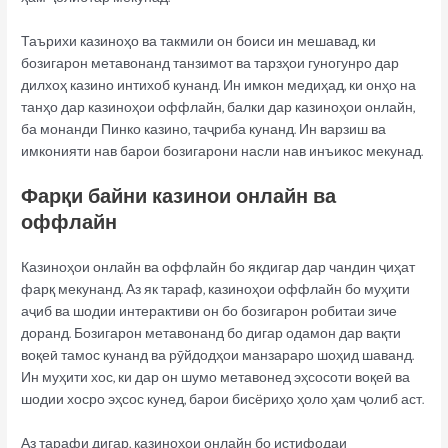
Таърихи казиноҳо ва такмили он боиси ин мешавад, ки
бозигарон метавонанд танзимот ва тарзҳои гуногунро дар
дилхоҳ казино интихоб кунанд. Ин имкон медиҳад, ки онҳо на
танҳо дар казиноҳои оффлайн, балки дар казиноҳои онлайн,
ба монанди Пинко казино, таҷриба кунанд. Ин варзиш ва
имконияти нав барои бозигарони насли нав инъикос мекунад.
Фарқи байни казинои онлайн ва
оффлайн
Казиноҳои онлайн ва оффлайн бо якдигар дар чандин ҷиҳат
фарқ мекунанд. Аз як тараф, казиноҳои оффлайн бо муҳити
аҷиб ва шодии интерактиви он бо бозигарон робитаи зиче
доранд. Бозигарон метавонанд бо дигар одамон дар вақти
воқеӣ тамос кунанд ва рӯйдодҳои манзараро шоҳид шаванд.
Ин муҳити хос, ки дар он шумо метавонед эҳсосоти воқеӣ ва
шодии хосро эҳсос кунед, барои бисёриҳо ҳоло ҳам ҷолиб аст.
Аз тарафи дигар, казиноҳои онлайн бо истифодаи