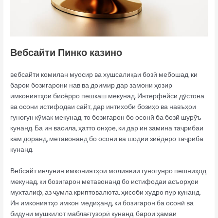
Вебсайти Пинко казино
вебсайти комилан муосир ва хушсалиқаи бозӣ мебошад, ки
барои бозигарони нав ва доимир дар замони ҳозир
имкониятҳои бисёрро пешкаш мекунад. Интерфейси дӯстона
ва осони истифодаи сайт, дар интихоби бозиҳо ва навъҳои
гуногун кӯмак мекунад, то бозигарон бо осонӣ ба бозӣ шурӯъ
кунанд. Ба ин васила, ҳатто онҳое, ки дар ин замина таҷрибаи
кам доранд, метавонанд бо осонӣ ва шодии зиёдеро таҷриба
кунанд.
Вебсайт инчунин имкониятҳои молиявии гуногунро пешниҳод
мекунад, ки бозигарон метавонанд бо истифодаи асъорҳои
мухталиф, аз ҷумла криптовалюта, ҳисоби худро пур кунанд.
Ин имкониятҳо имкон медиҳанд, ки бозигарон ба осонӣ ва
бидуни мушкилот маблағгузорӣ кунанд. барои ҳамаи