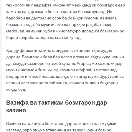
технологияи пешрафта имконият медиҳанд, ки бозигарон дар
ҳама ҷо ва ҳар замон бо ягон дастгоҳ бозиҳо кунанд. Ин
баробарӣ ва дастрасии осон ба бозиҳои гуногун, аз ҷумла
бозиҳои зинда, бо муҳити амн ва нархҳои рақобатпазир
мебошад. намунаи хуби ин хислатҳоро дорад, ки бозигаронро
барои таҷриба кардан даъват мекунад.
Ҳар ду формати казино фоидаҳо ва манфиятҳои худро
доранд. Бозигарон бояд бар асоси алоқа ва вақти худашон ин
ду намуди казиноро интихоб кунанд. Агар шумо хоҳед, ки дар
муҳити иҷтимоӣ бози кунед, казинои оффлайн метавонад
беҳтарин интихоб бошад, дар ҳоле ки агар шумо фурӯтанӣ ва
осонии дастрасиро талаб кунед, казинои онлайн беҳтарин
хоҳад буд.
Вазифа ва тактикаи бозигарон дар
казино
Вазифа ва тактикаи бозигарон дар казиноҳо хеле муҳими
ҳастанд, зеро онҳо метавонанд на танҳо шодии бозиро