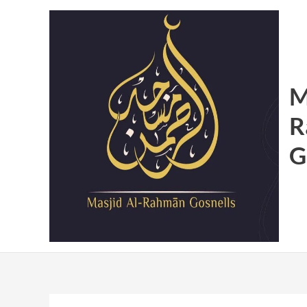
Skip
to
content
M
R
G