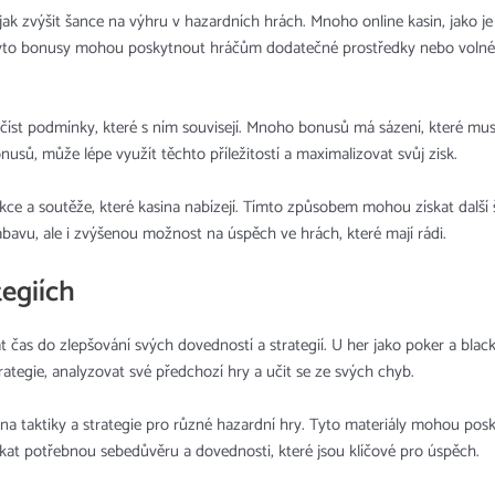
zvýšit šance na výhru v hazardních hrách. Mnoho online kasin, jako je 
Tyto bonusy mohou poskytnout hráčům dodatečné prostředky nebo volné ot
číst podmínky, které s ním souvisejí. Mnoho bonusů má sázení, které musí
ů, může lépe využít těchto příležitostí a maximalizovat svůj zisk.
 a soutěže, které kasina nabízejí. Tímto způsobem mohou získat další š
avu, ale i zvýšenou možnost na úspěch ve hrách, které mají rádi.
egiích
at čas do zlepšování svých dovedností a strategií. U her jako poker a blac
rategie, analyzovat své předchozí hry a učit se ze svých chyb.
í na taktiky a strategie pro různé hazardní hry. Tyto materiály mohou po
kat potřebnou sebedůvěru a dovednosti, které jsou klíčové pro úspěch.