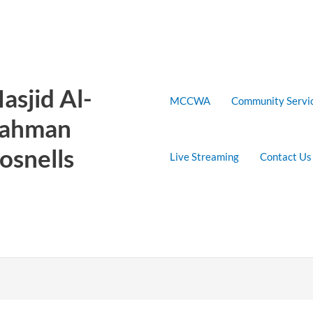
asjid Al-
MCCWA
Community Servi
ahman
osnells
Live Streaming
Contact Us