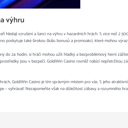
na výhru
eří hledají vzrušení a šanci na výhru v hazardních hrách. S více než 2 5
asino poskytuje také širokou škálu bonusů a promoakcí, které mohou výraz
y do 24 hodin, si hráči mohou užít hladký a bezproblémový herní zážite
ní prostředky jsou v bezpečí. GoldiWin Casino rovněž nabízí nepřetržitou z
 hrách, GoldiWin Casino je tím správným místem pro vás. S jeho atrakti
lépe – vyhrávat! Nezapomeňte však na důležitost zábavy a rozumného hran