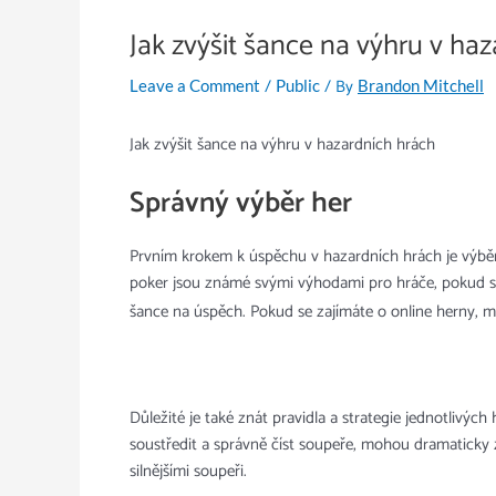
Jak zvýšit šance na výhru v ha
/
/ By
Leave a Comment
Public
Brandon Mitchell
Jak zvýšit šance na výhru v hazardních hrách
Správný výběr her
Prvním krokem k úspěchu v hazardních hrách je výběr 
poker jsou známé svými výhodami pro hráče, pokud se h
šance na úspěch. Pokud se zajímáte o online herny, m
Důležité je také znát pravidla a strategie jednotlivých 
soustředit a správně číst soupeře, mohou dramaticky
silnějšími soupeři.