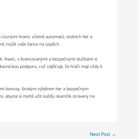
00 různými hrami, včetně automatů, stolních her a
ně zvýšit vaše šance na úspěch.
k. Navíc, s licencovanými a bezpečnými službami si
ákaznickou podporu, což zajišťuje, že hráči mají vždy k
vními bonusy, širokým výběrem her a bezpečným
í, abyste si mohli užít každý okamžik strávený na
Next Post
→