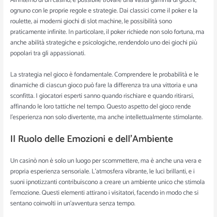
All’interno di un casinò, è possibile trovare una vasta gamma di giochi,
ognuno con le proprie regole e strategie. Dai classici come il poker e la
roulette, ai moderni giochi di slot machine, le possibilità sono
praticamente infinite. In particolare, il poker richiede non solo fortuna, ma
anche abilità strategiche e psicologiche, rendendolo uno dei giochi più
popolari tra gli appassionati.
La strategia nel gioco è fondamentale. Comprendere le probabilità e le
dinamiche di ciascun gioco può fare la differenza tra una vittoria e una
sconfitta. I giocatori esperti sanno quando rischiare e quando ritirarsi,
affinando le loro tattiche nel tempo. Questo aspetto del gioco rende
l’esperienza non solo divertente, ma anche intellettualmente stimolante.
Il Ruolo delle Emozioni e dell’Ambiente
Un casinò non è solo un luogo per scommettere, ma è anche una vera e
propria esperienza sensoriale. L’atmosfera vibrante, le luci brillanti, e i
suoni ipnotizzanti contribuiscono a creare un ambiente unico che stimola
l’emozione. Questi elementi attirano i visitatori, facendo in modo che si
sentano coinvolti in un’avventura senza tempo.