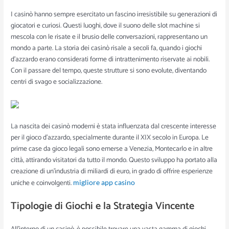
I casinò hanno sempre esercitato un fascino irresistibile su generazioni di
giocatori e curiosi. Questi luoghi, dove il suono delle slot machine si
mescola con le risate e il brusio delle conversazioni, rappresentano un
mondo a parte. La storia dei casinò risale a secoli fa, quando i giochi
d’azzardo erano considerati forme di intrattenimento riservate ai nobili.
Con il passare del tempo, queste strutture si sono evolute, diventando
centri di svago e socializzazione.
La nascita dei casinò moderni è stata influenzata dal crescente interesse
per il gioco d’azzardo, specialmente durante il XIX secolo in Europa. Le
prime case da gioco legali sono emerse a Venezia, Montecarlo e in altre
città, attirando visitatori da tutto il mondo. Questo sviluppo ha portato alla
creazione di un’industria di miliardi di euro, in grado di offrire esperienze
uniche e coinvolgenti.
migliore app casino
Tipologie di Giochi e la Strategia Vincente