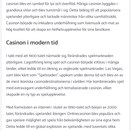
casinon blev en symbol för lyx och överflöd. Många casinon byggdes i
grandiosa stilar och blev turistmål i sig. Detta bidrog till att popularisera
spelandet ytterligare och lockade människor från olika samhällsskikt.
Casinon började nu inkludera underhållning som livemusik och mat av
hög kvalitet för att skapa en helhetsupplevelse för sina besökare.
Casinon i modern tid
I takt med att 1900-talet närmade sig, förändrades spelmarknaden
ytterligare. Lagstiftning kring spel och casinon började införas i många
länder, vilket ledde till en ökning av reglerade spelmarknader. Las Vegas,
som blev känt som “Spelstaden”, uppkom under denna tid och blev en av
de mest ikoniska casinodestinationerna i världen. Här kombinerades spel
med extravagant underhållning och temabaserade casinon, vilket
skapade en ny typ av spelupplevelse.
Med framväxten av internet i slutet av 1990-talet och början av 2000-
talet, förändrades spelandet återigen. Onlinecasinon blev populära och
gav spelare möjlighet att spela från bekvämligheten av sina egna hem.
Detta ledde till en global explosion av spelande, med tusentals olika