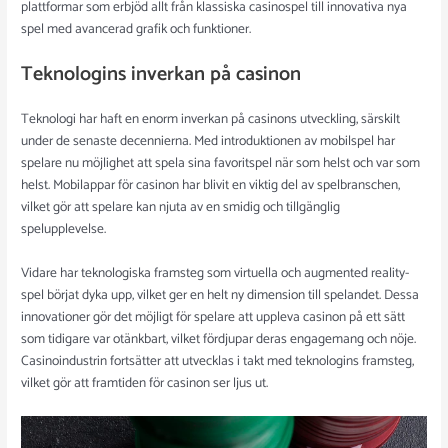
plattformar som erbjöd allt från klassiska casinospel till innovativa nya
spel med avancerad grafik och funktioner.
Teknologins inverkan på casinon
Teknologi har haft en enorm inverkan på casinons utveckling, särskilt
under de senaste decennierna. Med introduktionen av mobilspel har
spelare nu möjlighet att spela sina favoritspel när som helst och var som
helst. Mobilappar för casinon har blivit en viktig del av spelbranschen,
vilket gör att spelare kan njuta av en smidig och tillgänglig
spelupplevelse.
Vidare har teknologiska framsteg som virtuella och augmented reality-
spel börjat dyka upp, vilket ger en helt ny dimension till spelandet. Dessa
innovationer gör det möjligt för spelare att uppleva casinon på ett sätt
som tidigare var otänkbart, vilket fördjupar deras engagemang och nöje.
Casinoindustrin fortsätter att utvecklas i takt med teknologins framsteg,
vilket gör att framtiden för casinon ser ljus ut.