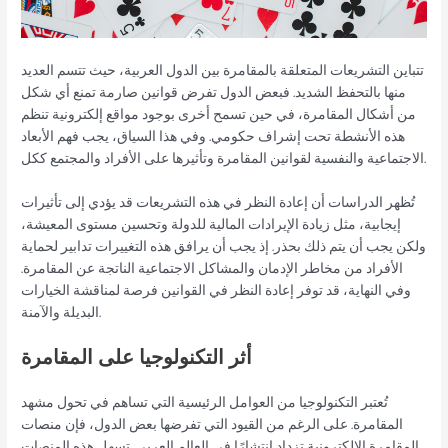
تتباين التشريعات المتعلقة بالمقامرة بين الدول العربية، حيث تتسم العديد
منها بالتحفظ الشديد. فبعض الدول تفرض قوانين صارمة تمنع أي شكل
من أشكال المقامرة، في حين تسمح أخرى بوجود مواقع إلكترونية تنظم
هذه الأنشطة تحت إشراف حكومي. وفي هذا السياق، يجب فهم الأبعاد
الاجتماعية والنفسية لقوانين المقامرة وتأثيرها على الأفراد والمجتمع ككل.
تُظهر الدراسات أن إعادة النظر في هذه التشريعات قد يؤدي إلى تأثيرات
إيجابية، مثل زيادة الإيرادات المالية للدولة وتحسين مستوى المعيشة،
ولكن يجب أن يتم ذلك بحذر. إذ يجب أن يرافق هذه التغييرات تدابير لحماية
الأفراد من مخاطر الإدمان والمشاكل الاجتماعية الناتجة عن المقامرة.
وفي النهاية، قد توفر إعادة النظر في القوانين فرصة لمناقشة الخيارات
البديلة والآمنة.
أثر التكنولوجيا على المقامرة
تُعتبر التكنولوجيا من العوامل الرئيسية التي تساهم في تحول مشهد
المقامرة. على الرغم من القيود التي تفرضها بعض الدول، فإن منصات
المقامرة الإلكترونية تزداد انتشارًا في العالم العربي. تسهل هذه المنصات