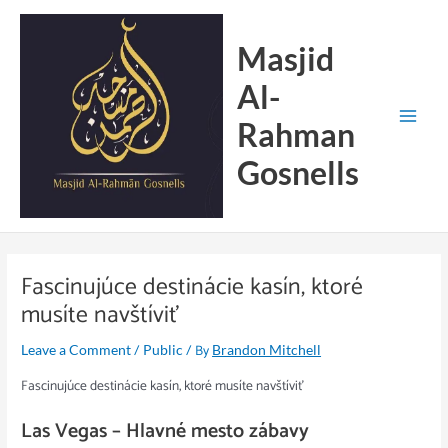
Skip
Main
to
Menu
Masjid
content
Al-
Rahman
Gosnells
Fascinujúce destinácie kasín, ktoré
musíte navštíviť
/
/ By
Leave a Comment
Public
Brandon Mitchell
Fascinujúce destinácie kasín, ktoré musíte navštíviť
Las Vegas – Hlavné mesto zábavy