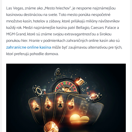
Las Vegas, známe ako „Mesto hriechov“, je nesporne najznámejšou
kasínovou destináciou na svete. Toto mesto ponúka nespočetné
množstvo kasín, hotelov a zábavy, ktoré prilákajú milióny návštevníkov
každý rok. Medzi najznámejšie kasína patrí Bellagio, Caesars Palace a
MGM Grand, ktoré sú známe svojou extravagantnosťou a širokou
ponukou hier. Hranie v podmienkach zahraničných online kasín ako sú
môže byť zaujímavou alternatívou pre tých,
zahranicne online kasina
ktorí preferujú pohodlie domova.