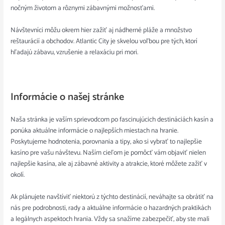
nočným životom a rôznymi zábavnými možnosťami.
Návštevníci môžu okrem hier zažiť aj nádherné pláže a množstvo
reštaurácií a obchodov. Atlantic City je skvelou voľbou pre tých, ktorí
hľadajú zábavu, vzrušenie a relaxáciu pri mori.
Informácie o našej stránke
Naša stránka je vaším sprievodcom po fascinujúcich destináciách kasín a
ponúka aktuálne informácie o najlepších miestach na hranie.
Poskytujeme hodnotenia, porovnania a tipy, ako si vybrať to najlepšie
kasíno pre vašu návštevu. Naším cieľom je pomôcť vám objaviť nielen
najlepšie kasína, ale aj zábavné aktivity a atrakcie, ktoré môžete zažiť v
okolí.
Ak plánujete navštíviť niektorú z týchto destinácií, neváhajte sa obrátiť na
nás pre podrobnosti, rady a aktuálne informácie o hazardných praktikách
a legálnych aspektoch hrania. Vždy sa snažíme zabezpečiť, aby ste mali