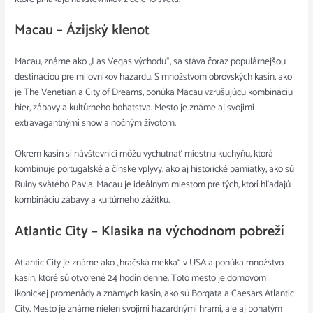
Macau – Ázijský klenot
Macau, známe ako „Las Vegas východu“, sa stáva čoraz populárnejšou
destináciou pre milovníkov hazardu. S množstvom obrovských kasín, ako
je The Venetian a City of Dreams, ponúka Macau vzrušujúcu kombináciu
hier, zábavy a kultúrneho bohatstva. Mesto je známe aj svojimi
extravagantnými show a nočným životom.
Okrem kasín si návštevníci môžu vychutnať miestnu kuchyňu, ktorá
kombinuje portugalské a čínske vplyvy, ako aj historické pamiatky, ako sú
Ruiny svätého Pavla. Macau je ideálnym miestom pre tých, ktorí hľadajú
kombináciu zábavy a kultúrneho zážitku.
Atlantic City – Klasika na východnom pobreží
Atlantic City je známe ako „hračská mekka“ v USA a ponúka množstvo
kasín, ktoré sú otvorené 24 hodín denne. Toto mesto je domovom
ikonickej promenády a známych kasín, ako sú Borgata a Caesars Atlantic
City. Mesto je známe nielen svojimi hazardnými hrami, ale aj bohatým