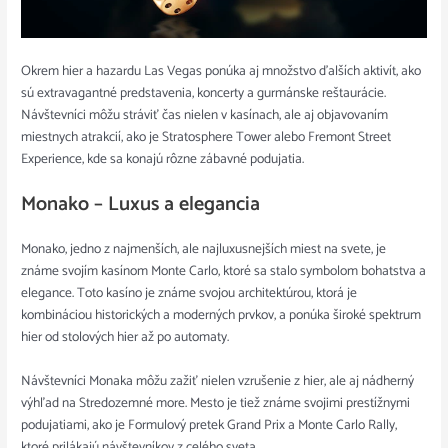
Okrem hier a hazardu Las Vegas ponúka aj množstvo ďalších aktivít, ako
sú extravagantné predstavenia, koncerty a gurmánske reštaurácie.
Návštevníci môžu stráviť čas nielen v kasínach, ale aj objavovaním
miestnych atrakcií, ako je Stratosphere Tower alebo Fremont Street
Experience, kde sa konajú rôzne zábavné podujatia.
Monako – Luxus a elegancia
Monako, jedno z najmenších, ale najluxusnejších miest na svete, je
známe svojím kasínom Monte Carlo, ktoré sa stalo symbolom bohatstva a
elegance. Toto kasíno je známe svojou architektúrou, ktorá je
kombináciou historických a moderných prvkov, a ponúka široké spektrum
hier od stolových hier až po automaty.
Návštevníci Monaka môžu zažiť nielen vzrušenie z hier, ale aj nádherný
výhľad na Stredozemné more. Mesto je tiež známe svojimi prestížnymi
podujatiami, ako je Formulový pretek Grand Prix a Monte Carlo Rally,
ktoré prilákajú návštevníkov z celého sveta.