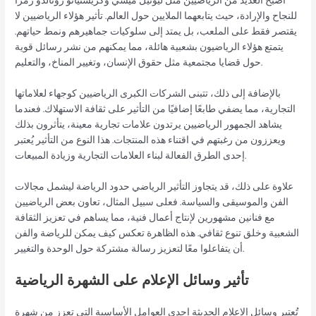
أصبح العديد من الرياضيين مثل ليونيل ميسي وكريستيانو رونالدو رمزًا
للنجاح والإرادة، حيث يتابعهما الملايين حول العالم. تأثير هؤلاء الرياضيين لا
يقتصر فقط على الملعب، بل يمتد إلى سلوكيات جماهيرهم ونمط حياتهم.
يتمتع هؤلاء الرياضيون بشعبية هائلة، مما يمكنهم من نشر رسائل قوية
حول قضايا مجتمعية مثل حقوق الإنسان، وتغيير المناخ، والتعليم.
بالإضافة إلى ذلك، تتبنى الشركات الكبرى الرياضيين كوجهاء لعلاماتها
التجارية، مما يضفي طابعًا إضافيًا من التأثير على ثقافة الاستهلاك. فعندما
يشاهد الجمهور الرياضيين يرتدون علامات تجارية معينة، يتأثرون بذلك
ويعززون من رغبتهم في اقتناء هذه المنتجات. هذا النوع من التأثير يُعتبر
إحدى الطرق الفعالة لبناء العلامات التجارية وزيادة المبيعات.
علاوة على ذلك، قد يتجاوز التأثير الرياضي حدود الرياضة ليشمل مجالات
الفن والموسيقى والسياسة. فعلى سبيل المثال، تعاون بعض الرياضيين
مع فنانين مشهورين لإنتاج أعمال فنية، مما يساهم في تعزيز الثقافة
الشعبية وخلق تنوع ثقافي. هذه الظاهرة تعكس كيف يمكن للرياضة والفن
أن يتفاعلوا معًا لتعزيز رسالة مشتركة حول الوحدة والتغيير.
تأثير وسائل الإعلام على الشهرة الرياضية
تُعتبر وسائل الإعلام الحديثة إحدى العوامل الأساسية التي تعزز من شهرة