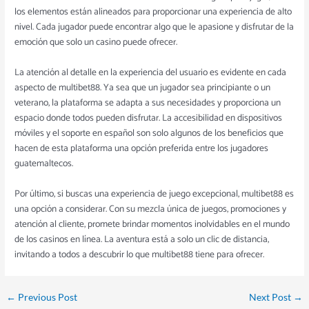
los elementos están alineados para proporcionar una experiencia de alto
nivel. Cada jugador puede encontrar algo que le apasione y disfrutar de la
emoción que solo un casino puede ofrecer.
La atención al detalle en la experiencia del usuario es evidente en cada
aspecto de multibet88. Ya sea que un jugador sea principiante o un
veterano, la plataforma se adapta a sus necesidades y proporciona un
espacio donde todos pueden disfrutar. La accesibilidad en dispositivos
móviles y el soporte en español son solo algunos de los beneficios que
hacen de esta plataforma una opción preferida entre los jugadores
guatemaltecos.
Por último, si buscas una experiencia de juego excepcional, multibet88 es
una opción a considerar. Con su mezcla única de juegos, promociones y
atención al cliente, promete brindar momentos inolvidables en el mundo
de los casinos en línea. La aventura está a solo un clic de distancia,
invitando a todos a descubrir lo que multibet88 tiene para ofrecer.
←
Previous Post
Next Post
→