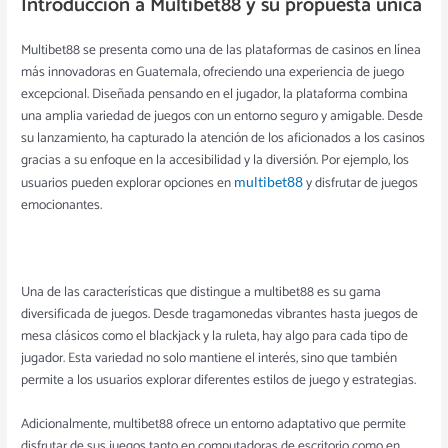
Introducción a Multibet88 y su propuesta única
Multibet88 se presenta como una de las plataformas de casinos en línea
más innovadoras en Guatemala, ofreciendo una experiencia de juego
excepcional. Diseñada pensando en el jugador, la plataforma combina
una amplia variedad de juegos con un entorno seguro y amigable. Desde
su lanzamiento, ha capturado la atención de los aficionados a los casinos
gracias a su enfoque en la accesibilidad y la diversión. Por ejemplo, los
usuarios pueden explorar opciones en
y disfrutar de juegos
multibet88
emocionantes.
Una de las características que distingue a multibet88 es su gama
diversificada de juegos. Desde tragamonedas vibrantes hasta juegos de
mesa clásicos como el blackjack y la ruleta, hay algo para cada tipo de
jugador. Esta variedad no solo mantiene el interés, sino que también
permite a los usuarios explorar diferentes estilos de juego y estrategias.
Adicionalmente, multibet88 ofrece un entorno adaptativo que permite
disfrutar de sus juegos tanto en computadoras de escritorio como en