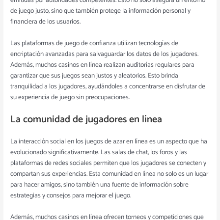
emitidas por autoridades competentes. Esto no solo asegura un entorno
de juego justo, sino que también protege la información personal y
financiera de los usuarios.
Las plataformas de juego de confianza utilizan tecnologías de
encriptación avanzadas para salvaguardar los datos de los jugadores.
Además, muchos casinos en línea realizan auditorías regulares para
garantizar que sus juegos sean justos y aleatorios. Esto brinda
tranquilidad a los jugadores, ayudándoles a concentrarse en disfrutar de
su experiencia de juego sin preocupaciones.
La comunidad de jugadores en línea
La interacción social en los juegos de azar en línea es un aspecto que ha
evolucionado significativamente. Las salas de chat, los foros y las
plataformas de redes sociales permiten que los jugadores se conecten y
compartan sus experiencias. Esta comunidad en línea no solo es un lugar
para hacer amigos, sino también una fuente de información sobre
estrategias y consejos para mejorar el juego.
Además, muchos casinos en línea ofrecen torneos y competiciones que