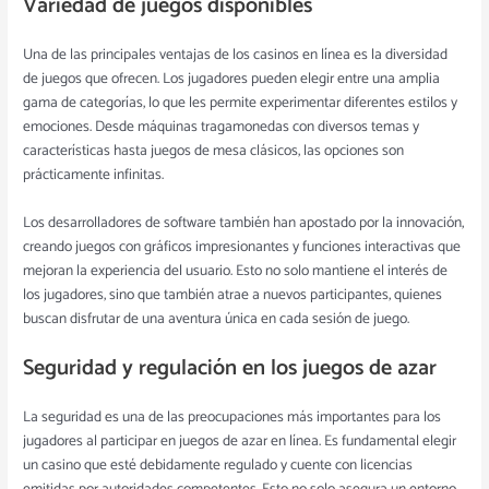
Variedad de juegos disponibles
Una de las principales ventajas de los casinos en línea es la diversidad
de juegos que ofrecen. Los jugadores pueden elegir entre una amplia
gama de categorías, lo que les permite experimentar diferentes estilos y
emociones. Desde máquinas tragamonedas con diversos temas y
características hasta juegos de mesa clásicos, las opciones son
prácticamente infinitas.
Los desarrolladores de software también han apostado por la innovación,
creando juegos con gráficos impresionantes y funciones interactivas que
mejoran la experiencia del usuario. Esto no solo mantiene el interés de
los jugadores, sino que también atrae a nuevos participantes, quienes
buscan disfrutar de una aventura única en cada sesión de juego.
Seguridad y regulación en los juegos de azar
La seguridad es una de las preocupaciones más importantes para los
jugadores al participar en juegos de azar en línea. Es fundamental elegir
un casino que esté debidamente regulado y cuente con licencias