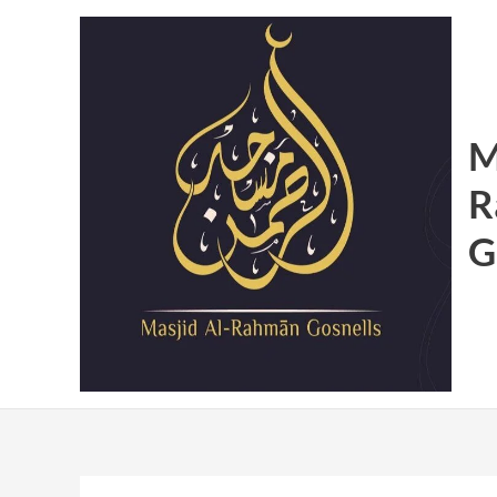
Skip
to
content
M
R
G