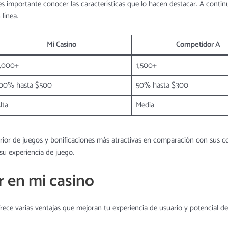
s importante conocer las características que lo hacen destacar. A conti
línea.
Mi Casino
Competidor A
,000+
1,500+
00% hasta $500
50% hasta $300
lta
Media
rior de juegos y bonificaciones más atractivas en comparación con sus 
su experiencia de juego.
r en mi casino
ece varias ventajas que mejoran tu experiencia de usuario y potencial de