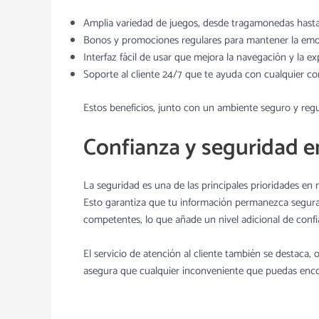
Amplia variedad de juegos, desde tragamonedas hasta
Bonos y promociones regulares para mantener la emo
Interfaz fácil de usar que mejora la navegación y la ex
Soporte al cliente 24/7 que te ayuda con cualquier co
Estos beneficios, junto con un ambiente seguro y reg
Confianza y seguridad e
La seguridad es una de las principales prioridades en
Esto garantiza que tu información permanezca segura 
competentes, lo que añade un nivel adicional de confi
El servicio de atención al cliente también se destaca, 
asegura que cualquier inconveniente que puedas encon