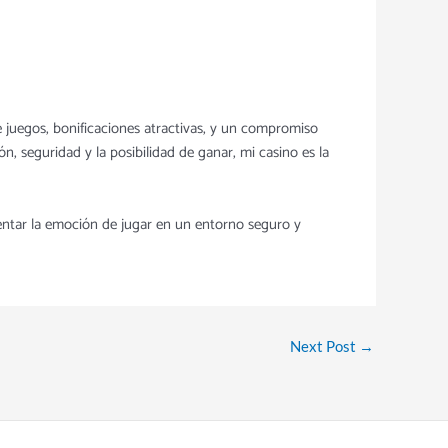
 juegos, bonificaciones atractivas, y un compromiso
n, seguridad y la posibilidad de ganar, mi casino es la
entar la emoción de jugar en un entorno seguro y
Next Post
→