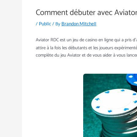
Comment débuter avec Aviator 
/
/ By
Public
Brandon Mitchell
Aviator RDC est un jeu de casino en ligne qui a pris 
attire à la fois les débutants et les joueurs expérimen
complète du jeu Aviator et de vous aider à vous lance