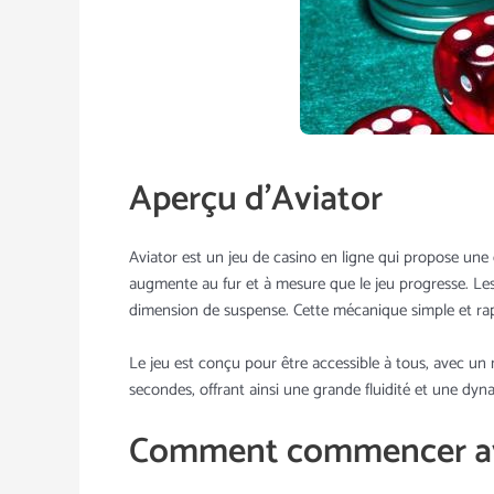
Aperçu d’Aviator
Aviator est un jeu de casino en ligne qui propose une e
augmente au fur et à mesure que le jeu progresse. Les
dimension de suspense. Cette mécanique simple et rap
Le jeu est conçu pour être accessible à tous, avec u
secondes, offrant ainsi une grande fluidité et une dyn
Comment commencer av