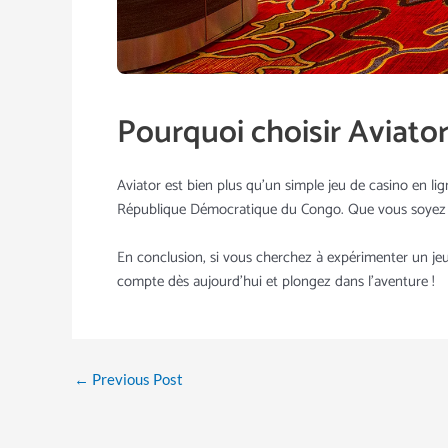
Pourquoi choisir Aviato
Aviator est bien plus qu’un simple jeu de casino en lig
République Démocratique du Congo. Que vous soyez un
En conclusion, si vous cherchez à expérimenter un jeu d
compte dès aujourd’hui et plongez dans l’aventure !
←
Previous Post