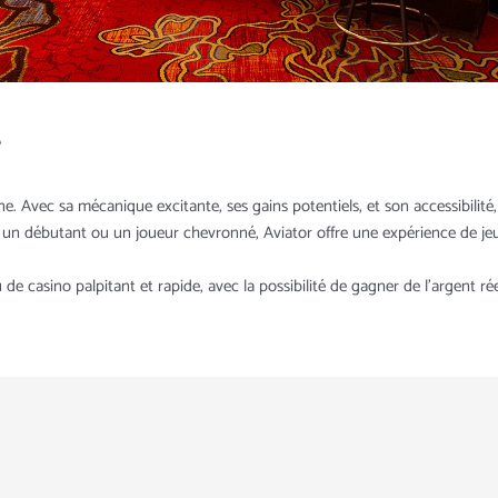
r
ne. Avec sa mécanique excitante, ses gains potentiels, et son accessibilité,
 débutant ou un joueur chevronné, Aviator offre une expérience de jeu
e casino palpitant et rapide, avec la possibilité de gagner de l’argent ré