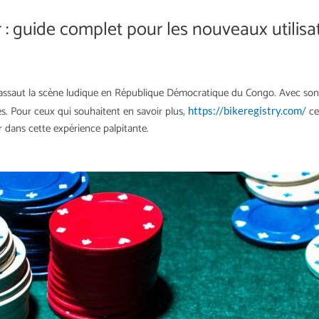
: guide complet pour les nouveaux utilisa
d’assaut la scène ludique en République Démocratique du Congo. Avec son 
tés. Pour ceux qui souhaitent en savoir plus,
ce
https://bikeregistry.com/
r dans cette expérience palpitante.