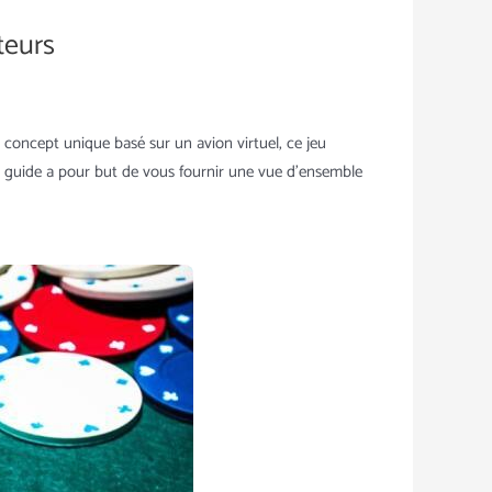
teurs
concept unique basé sur un avion virtuel, ce jeu
 guide a pour but de vous fournir une vue d’ensemble