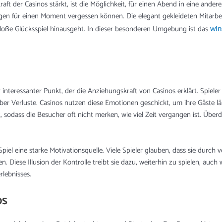
aft der Casinos stärkt, ist die Möglichkeit, für einen Abend in eine ande
rgen für einen Moment vergessen können. Die elegant gekleideten Mitarbeite
bloße Glücksspiel hinausgeht. In dieser besonderen Umgebung ist das
win
r interessanter Punkt, der die Anziehungskraft von Casinos erklärt. Spiele
ber Verluste. Casinos nutzen diese Emotionen geschickt, um ihre Gäste 
sodass die Besucher oft nicht merken, wie viel Zeit vergangen ist. Überdi
piel eine starke Motivationsquelle. Viele Spieler glauben, dass sie durch
Diese Illusion der Kontrolle treibt sie dazu, weiterhin zu spielen, auch 
rlebnisses.
os