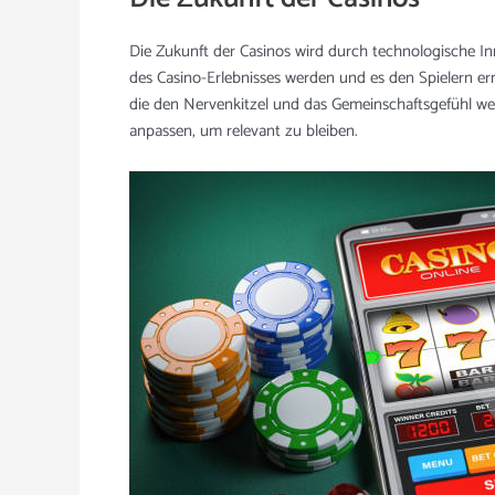
Die Zukunft der Casinos wird durch technologische In
des Casino-Erlebnisses werden und es den Spielern er
die den Nervenkitzel und das Gemeinschaftsgefühl weit
anpassen, um relevant zu bleiben.