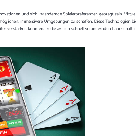
novationen und sich verändernde Spielerpräferenzen geprägt sein. Virtuel
möglichen, immersivere Umgebungen zu schaffen. Diese Technologien biete
er verstärken könnten. In dieser sich schnell verändernden Landschaft is