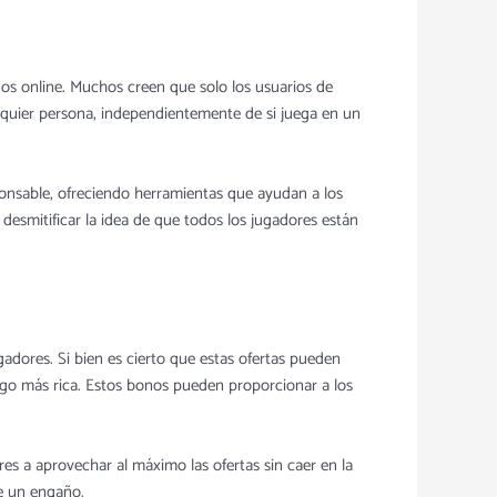
os online. Muchos creen que solo los usuarios de
alquier persona, independientemente de si juega en un
ponsable, ofreciendo herramientas que ayudan a los
esmitificar la idea de que todos los jugadores están
adores. Si bien es cierto que estas ofertas pueden
go más rica. Estos bonos pueden proporcionar a los
es a aprovechar al máximo las ofertas sin caer en la
de un engaño.