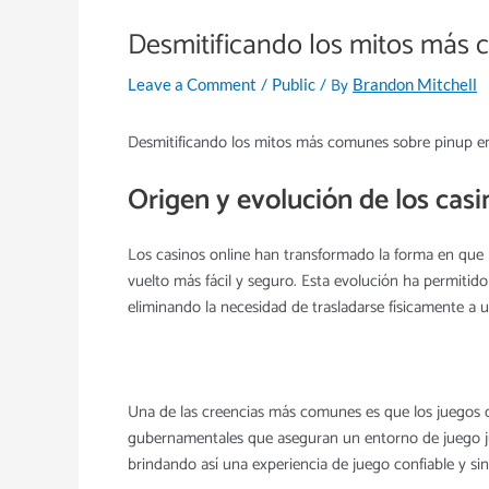
Desmitificando los mitos más 
/
/ By
Leave a Comment
Public
Brandon Mitchell
Desmitificando los mitos más comunes sobre pinup e
Origen y evolución de los casi
Los casinos online han transformado la forma en que l
vuelto más fácil y seguro. Esta evolución ha permiti
eliminando la necesidad de trasladarse físicamente a 
Una de las creencias más comunes es que los juegos d
gubernamentales que aseguran un entorno de juego jus
brindando así una experiencia de juego confiable y si