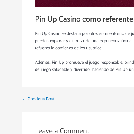
Pin Up Casino como referente 
Pin Up Casino se destaca por ofrecer un entorno de ju
pueden explorar y disfrutar de una experiencia única.
refuerza la confianza de los usuarios.
Además, Pin Up promueve el juego responsable, brinda
de juego saludable y divertido, haciendo de Pin Up una
←
Previous Post
Leave a Comment