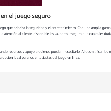
en el juego seguro
ego que prioriza la seguridad y el entretenimiento. Con una amplia gama 
 La atención al cliente, disponible las 24 horas, asegura que cualquier du
ndo recursos y apoyo a quienes puedan necesitarlo. Al desmitificar los m
 opción ideal para los entusiastas del juego en línea.