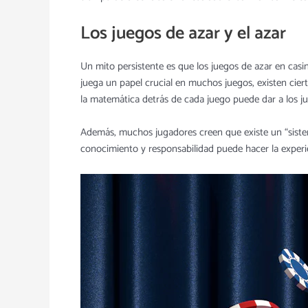
Los juegos de azar y el azar
Un mito persistente es que los juegos de azar en casin
juega un papel crucial en muchos juegos, existen cier
la matemática detrás de cada juego puede dar a los j
Además, muchos jugadores creen que existe un “sistema
conocimiento y responsabilidad puede hacer la experi