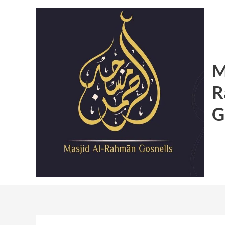
Skip
to
content
M
R
G