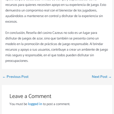
recursos para quienes necesiten apoyo en su experiencia de juego. Esto
demuestra un compromiso real con el bienestar de los jugadores,
ayudándolos a mantenerse en control y disfrutar de la experiencia sin
excesos.
En conclusión, Reseña del casino Cazeus no solo es un lugar para
disfrutar de juegos de azar, sino que también se presenta como un
modelo en la promoción de prácticas de juego responsable. Al brindar
recursos y apoyo a sus usuarios, contribuye a crear un ambiente de juego
más seguro y responsable, en el que todos pueden disfrutar sin
preocupaciones.
←
Previous Post
Next Post
→
Leave a Comment
You must be
to post a comment.
logged in