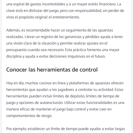
una espiral de gastos incontrolables y a un mayor estrés financiero. La
clave está en disfrutar del juego, pero con responsabilidad, sin perder de
vista el propósito original: el entretenimiento.
Además, es recomendable hacer un seguimiento de las apuestas
realizadas. Llevar un registro de las ganancias y pérdidas ayuda a tener
una visión clara de la situación y permite realizar ajustes en el
presupuesto cuando sea necesario. Esta práctica fomenta una mayor
disciplina y ayuda a evitar decisiones impulsivas en el futuro.
Conocer las herramientas de control
Hoy en día, muchos casinos en línea y plataformas de apuestas ofrecen
herramientas que ayudan a los jugadores a controlar su actividad. Estas
herramientas pueden incluir límites de depósito, límites de tiempo de
juego y opciones de autoexclusión. Utilizar estas funcionalidades es una
manera eficaz de mantener el juego bajo control y evitar caer en
comportamientos de riesgo.
Por ejemplo, establecer un límite de tiempo puede ayudar a evitar largas