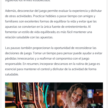
siguiendo los límites establecidos.
Además, desconectar del juego permite evaluar la experiencia y disfrutar
de otras actividades. Practicar hobbies o pasar tiempo con amigos y
familiares son excelentes formas de equilibrar la vida y evitar que las
apuestas se conviertan en la única fuente de entretenimiento. Al
fomentar un estilo de vida equilibrado, es más fácil mantener una
relación saludable con las apuestas.
Las pausas también proporcionan la oportunidad de reconsiderar las
decisiones de juego. Tomar un tiempo para pensar puede ayudar a evitar
pérdidas innecesarias y a reafirmar el compromiso con el juego
responsable. En resumen, incorporar descansos en la rutina de juego es
esencial para mantener el control y disfrutar de la actividad de forma
saludable.