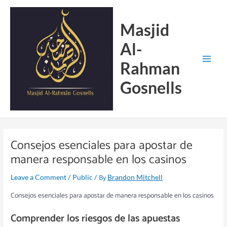
Skip
Main
to
Menu
Masjid
content
Al-
Rahman
Gosnells
Consejos esenciales para apostar de
manera responsable en los casinos
/
/ By
Leave a Comment
Public
Brandon Mitchell
Consejos esenciales para apostar de manera responsable en los casinos
Comprender los riesgos de las apuestas