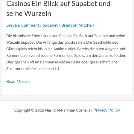
Casinos Ein Blick auf Supabet und
Entwicklung
von
seine Wurzeln
Casinos
/
/
Ein
Leave a Comment
Supabet
Brandon Mitchell
Blick
Die historische Entwicklung von Casinos Ein Blick auf Supabet und seine
auf
Wurzeln Supabet: Die Anfänge des Glücksspiels Die Geschichte des
Supabet
Glücksspiels reicht bis in die Antike zurück. Bereits die alten Ägypter und
und
Römer nutzen verschiedene Formen des Spiels, um den Zufall zu fördern.
seine
Dies geschah oft im Rahmen religiöser Feste oder gesellschaftlicher
Wurzeln
Zusammenkünfte, bei denen […]
Read More »
Copyright © 2026 Masjid Al-Rahman Gosnells |
Privacy Policy