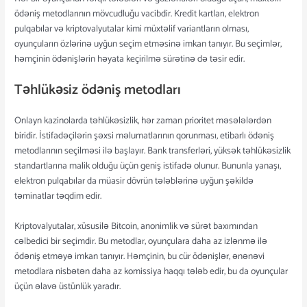
ödəniş metodlarının mövcudluğu vacibdir. Kredit kartları, elektron
pulqabılar və kriptovalyutalar kimi müxtəlif variantların olması,
oyunçuların özlərinə uyğun seçim etməsinə imkan tanıyır. Bu seçimlər,
həmçinin ödənişlərin həyata keçirilmə sürətinə də təsir edir.
Təhlükəsiz ödəniş metodları
Onlayn kazinolarda təhlükəsizlik, hər zaman prioritet məsələlərdən
biridir. İstifadəçilərin şəxsi məlumatlarının qorunması, etibarlı ödəniş
metodlarının seçilməsi ilə başlayır. Bank transferləri, yüksək təhlükəsizlik
standartlarına malik olduğu üçün geniş istifadə olunur. Bununla yanaşı,
elektron pulqabılar da müasir dövrün tələblərinə uyğun şəkildə
təminatlar təqdim edir.
Kriptovalyutalar, xüsusilə Bitcoin, anonimlik və sürət baxımından
cəlbedici bir seçimdir. Bu metodlar, oyunçulara daha az izlənmə ilə
ödəniş etməyə imkan tanıyır. Həmçinin, bu cür ödənişlər, ənənəvi
metodlara nisbətən daha az komissiya haqqı tələb edir, bu da oyunçular
üçün əlavə üstünlük yaradır.