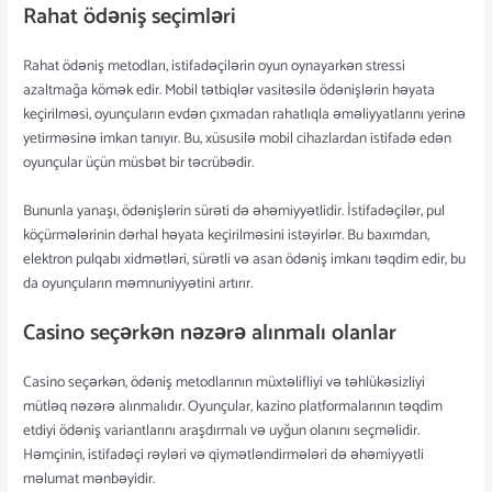
Rahat ödəniş seçimləri
Rahat ödəniş metodları, istifadəçilərin oyun oynayarkən stressi
azaltmağa kömək edir. Mobil tətbiqlər vasitəsilə ödənişlərin həyata
keçirilməsi, oyunçuların evdən çıxmadan rahatlıqla əməliyyatlarını yerinə
yetirməsinə imkan tanıyır. Bu, xüsusilə mobil cihazlardan istifadə edən
oyunçular üçün müsbət bir təcrübədir.
Bununla yanaşı, ödənişlərin sürəti də əhəmiyyətlidir. İstifadəçilər, pul
köçürmələrinin dərhal həyata keçirilməsini istəyirlər. Bu baxımdan,
elektron pulqabı xidmətləri, sürətli və asan ödəniş imkanı təqdim edir, bu
da oyunçuların məmnuniyyətini artırır.
Casino seçərkən nəzərə alınmalı olanlar
Casino seçərkən, ödəniş metodlarının müxtəlifliyi və təhlükəsizliyi
mütləq nəzərə alınmalıdır. Oyunçular, kazino platformalarının təqdim
etdiyi ödəniş variantlarını araşdırmalı və uyğun olanını seçməlidir.
Həmçinin, istifadəçi rəyləri və qiymətləndirmələri də əhəmiyyətli
məlumat mənbəyidir.