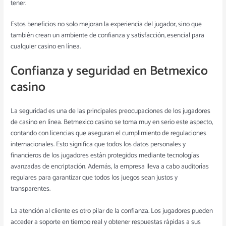
tener.
Estos beneficios no solo mejoran la experiencia del jugador, sino que
también crean un ambiente de confianza y satisfacción, esencial para
cualquier casino en línea.
Confianza y seguridad en Betmexico
casino
La seguridad es una de las principales preocupaciones de los jugadores
de casino en línea. Betmexico casino se toma muy en serio este aspecto,
contando con licencias que aseguran el cumplimiento de regulaciones
internacionales. Esto significa que todos los datos personales y
financieros de los jugadores están protegidos mediante tecnologías
avanzadas de encriptación. Además, la empresa lleva a cabo auditorías
regulares para garantizar que todos los juegos sean justos y
transparentes.
La atención al cliente es otro pilar de la confianza. Los jugadores pueden
acceder a soporte en tiempo real y obtener respuestas rápidas a sus