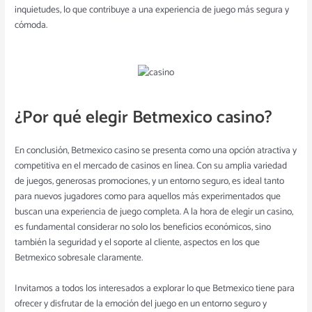
inquietudes, lo que contribuye a una experiencia de juego más segura y
cómoda.
¿Por qué elegir Betmexico casino?
En conclusión, Betmexico casino se presenta como una opción atractiva y
competitiva en el mercado de casinos en línea. Con su amplia variedad
de juegos, generosas promociones, y un entorno seguro, es ideal tanto
para nuevos jugadores como para aquellos más experimentados que
buscan una experiencia de juego completa. A la hora de elegir un casino,
es fundamental considerar no solo los beneficios económicos, sino
también la seguridad y el soporte al cliente, aspectos en los que
Betmexico sobresale claramente.
Invitamos a todos los interesados a explorar lo que Betmexico tiene para
ofrecer y disfrutar de la emoción del juego en un entorno seguro y