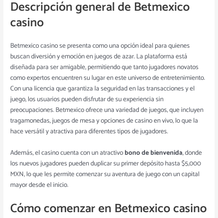
Descripción general de Betmexico
casino
Betmexico casino se presenta como una opción ideal para quienes
buscan diversión y emoción en juegos de azar. La plataforma está
diseñada para ser amigable, permitiendo que tanto jugadores novatos
como expertos encuentren su lugar en este universo de entretenimiento.
Con una licencia que garantiza la seguridad en las transacciones y el
juego, los usuarios pueden disfrutar de su experiencia sin
preocupaciones. Betmexico ofrece una variedad de juegos, que incluyen
tragamonedas, juegos de mesa y opciones de casino en vivo, lo que la
hace versátil y atractiva para diferentes tipos de jugadores.
Además, el casino cuenta con un atractivo
bono de bienvenida
, donde
los nuevos jugadores pueden duplicar su primer depósito hasta $5,000
MXN, lo que les permite comenzar su aventura de juego con un capital
mayor desde el inicio.
Cómo comenzar en Betmexico casino