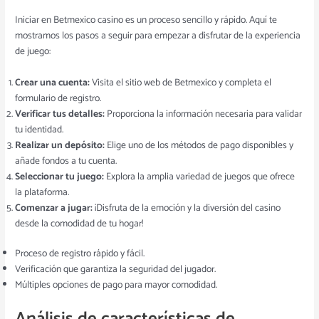
Iniciar en Betmexico casino es un proceso sencillo y rápido. Aquí te
mostramos los pasos a seguir para empezar a disfrutar de la experiencia
de juego:
Crear una cuenta:
Visita el sitio web de Betmexico y completa el
formulario de registro.
Verificar tus detalles:
Proporciona la información necesaria para validar
tu identidad.
Realizar un depósito:
Elige uno de los métodos de pago disponibles y
añade fondos a tu cuenta.
Seleccionar tu juego:
Explora la amplia variedad de juegos que ofrece
la plataforma.
Comenzar a jugar:
¡Disfruta de la emoción y la diversión del casino
desde la comodidad de tu hogar!
Proceso de registro rápido y fácil.
Verificación que garantiza la seguridad del jugador.
Múltiples opciones de pago para mayor comodidad.