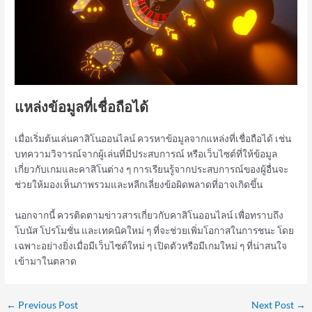
แหล่งข้อมูลที่เชื่อถือได้
เมื่อเริ่มต้นเล่นคาสิโนออนไลน์ ควรหาข้อมูลจากแหล่งที่เชื่อถือได้ เช่น
บทความวิจารณ์จากผู้เล่นที่มีประสบการณ์ หรือเว็บไซต์ที่ให้ข้อมูล
เกี่ยวกับเกมและคาสิโนต่าง ๆ การเรียนรู้จากประสบการณ์ของผู้อื่นจะ
ช่วยให้มองเห็นภาพรวมและหลีกเลี่ยงข้อผิดพลาดที่อาจเกิดขึ้น
นอกจากนี้ ควรติดตามข่าวสารเกี่ยวกับคาสิโนออนไลน์ เพื่อทราบถึง
โบนัส โปรโมชั่น และเทคนิคใหม่ ๆ ที่จะช่วยเพิ่มโอกาสในการชนะ โดย
เฉพาะอย่างยิ่งเมื่อมีเว็บไซต์ใหม่ ๆ เปิดตัวหรือมีเกมใหม่ ๆ ที่น่าสนใจ
เข้ามาในตลาด
←
Previous Post
Next Post
→