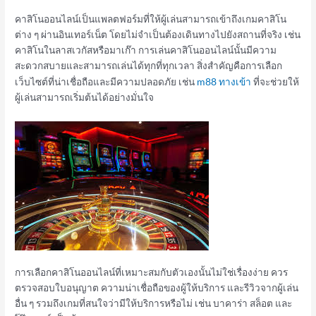
คาสิโนออนไลน์เป็นแพลตฟอร์มที่ให้ผู้เล่นสามารถเข้าถึงเกมคาสิโน
ต่าง ๆ ผ่านอินเทอร์เน็ต โดยไม่จำเป็นต้องเดินทางไปยังสถานที่จริง เช่น
คาสิโนในลาสเวกัสหรือมาเก๊า การเล่นคาสิโนออนไลน์นั้นมีความ
สะดวกสบายและสามารถเล่นได้ทุกที่ทุกเวลา สิ่งสำคัญคือการเลือก
เว็บไซต์ที่น่าเชื่อถือและมีความปลอดภัย เช่น
ที่จะช่วยให้
m88 ทางเข้า
ผู้เล่นสามารถเริ่มต้นได้อย่างมั่นใจ
การเลือกคาสิโนออนไลน์ที่เหมาะสมกับตัวเองนั้นไม่ใช่เรื่องง่าย ควร
ตรวจสอบใบอนุญาต ความน่าเชื่อถือของผู้ให้บริการ และรีวิวจากผู้เล่น
อื่น ๆ รวมถึงเกมที่สนใจว่ามีให้บริการหรือไม่ เช่น บาคาร่า สล็อต และ