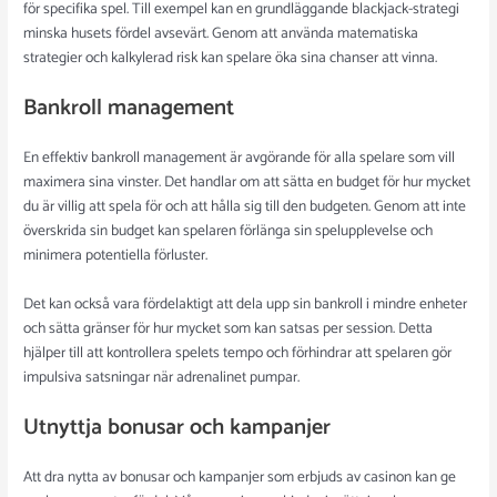
för specifika spel. Till exempel kan en grundläggande blackjack-strategi
minska husets fördel avsevärt. Genom att använda matematiska
strategier och kalkylerad risk kan spelare öka sina chanser att vinna.
Bankroll management
En effektiv bankroll management är avgörande för alla spelare som vill
maximera sina vinster. Det handlar om att sätta en budget för hur mycket
du är villig att spela för och att hålla sig till den budgeten. Genom att inte
överskrida sin budget kan spelaren förlänga sin spelupplevelse och
minimera potentiella förluster.
Det kan också vara fördelaktigt att dela upp sin bankroll i mindre enheter
och sätta gränser för hur mycket som kan satsas per session. Detta
hjälper till att kontrollera spelets tempo och förhindrar att spelaren gör
impulsiva satsningar när adrenalinet pumpar.
Utnyttja bonusar och kampanjer
Att dra nytta av bonusar och kampanjer som erbjuds av casinon kan ge