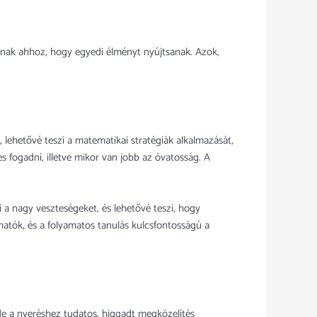
ulnak ahhoz, hogy egyedi élményt nyújtsanak. Azok,
, lehetővé teszi a matematikai stratégiák alkalmazását,
 fogadni, illetve mikor van jobb az óvatosság. A
i a nagy veszteségeket, és lehetővé teszi, hogy
hatók, és a folyamatos tanulás kulcsfontosságú a
de a nyeréshez tudatos, higgadt megközelítés