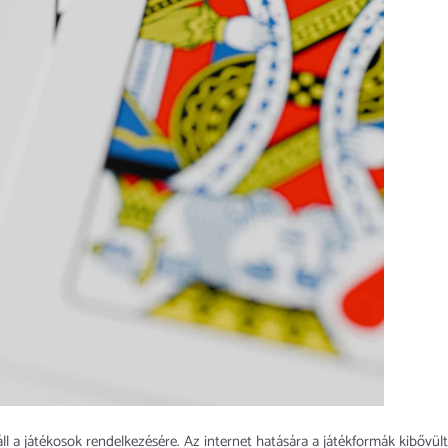
ll a játékosok rendelkezésére. Az internet hatására a játékformák kibővül