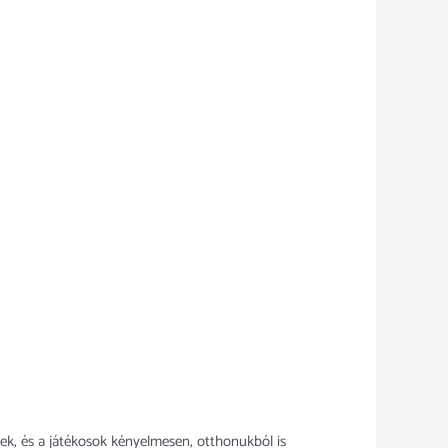
tek, és a játékosok kényelmesen, otthonukból is