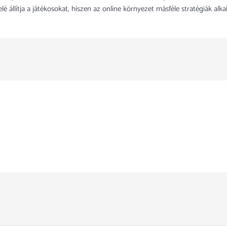
é állítja a játékosokat, hiszen az online környezet másféle stratégiák alka