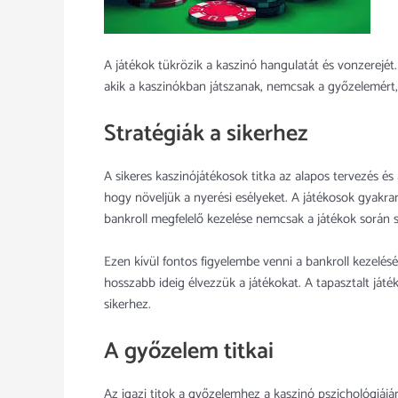
A játékok tükrözik a kaszinó hangulatát és vonzerejét
akik a kaszinókban játszanak, nemcsak a győzelemért, 
Stratégiák a sikerhez
A sikeres kaszinójátékosok titka az alapos tervezés és
hogy növeljük a nyerési esélyeket. A játékosok gyakr
bankroll megfelelő kezelése nemcsak a játékok során se
Ezen kívül fontos figyelembe venni a bankroll kezelésé
hosszabb ideig élvezzük a játékokat. A tapasztalt já
sikerhez.
A győzelem titkai
Az igazi titok a győzelemhez a kaszinó pszichológiáj