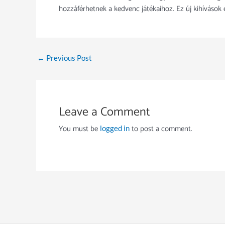
hozzáférhetnek a kedvenc játékaihoz. Ez új kihívások el
←
Previous Post
Leave a Comment
You must be
to post a comment.
logged in