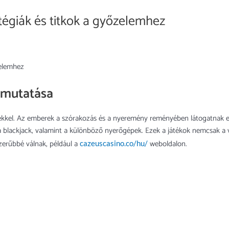
ratégiák és titkok a győzelemhez
zelemhez
emutatása
lyekkel. Az emberek a szórakozás és a nyeremény reményében látogatnak el
 a blackjack, valamint a különböző nyerőgépek. Ezek a játékok nemcsak a v
zerűbbé válnak, például a
weboldalon.
cazeuscasino.co/hu/