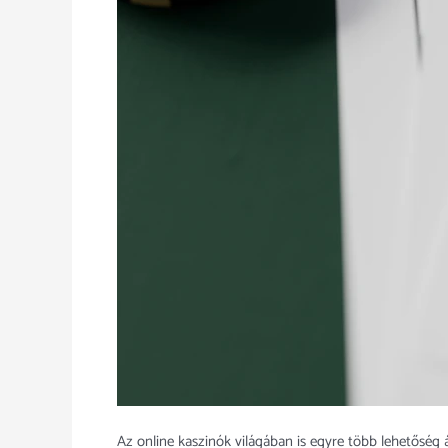
Az online kaszinók világában is egyre több lehetőség á