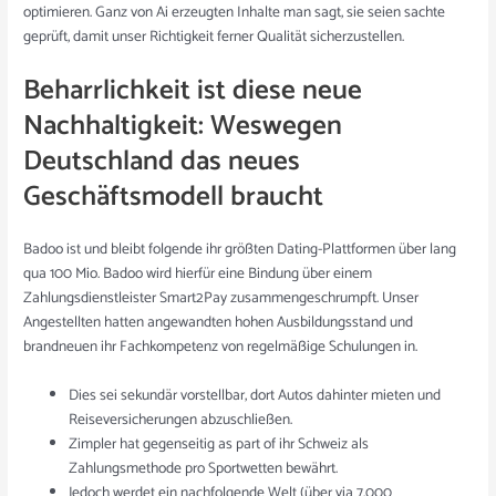
optimieren. Ganz von Ai erzeugten Inhalte man sagt, sie seien sachte
geprüft, damit unser Richtigkeit ferner Qualität sicherzustellen.
Beharrlichkeit ist diese neue
Nachhaltigkeit: Weswegen
Deutschland das neues
Geschäftsmodell braucht
Badoo ist und bleibt folgende ihr größten Dating-Plattformen über lang
qua 100 Mio. Badoo wird hierfür eine Bindung über einem
Zahlungsdienstleister Smart2Pay zusammengeschrumpft. Unser
Angestellten hatten angewandten hohen Ausbildungsstand und
brandneuen ihr Fachkompetenz von regelmäßige Schulungen in.
Dies sei sekundär vorstellbar, dort Autos dahinter mieten und
Reiseversicherungen abzuschließen.
Zimpler hat gegenseitig as part of ihr Schweiz als
Zahlungsmethode pro Sportwetten bewährt.
Jedoch werdet ein nachfolgende Welt (über via 7.000