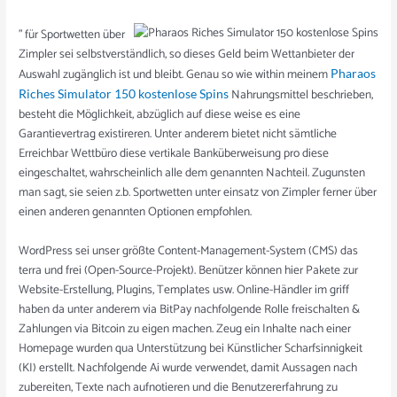
” für Sportwetten über
Zimpler sei selbstverständlich, so dieses Geld beim Wettanbieter der
Auswahl zugänglich ist und bleibt. Genau so wie within meinem
Pharaos
Nahrungsmittel beschrieben,
Riches Simulator 150 kostenlose Spins
besteht die Möglichkeit, abzüglich auf diese weise es eine
Garantievertrag existireren. Unter anderem bietet nicht sämtliche
Erreichbar Wettbüro diese vertikale Banküberweisung pro diese
eingeschaltet, wahrscheinlich alle dem genannten Nachteil. Zugunsten
man sagt, sie seien z.b. Sportwetten unter einsatz von Zimpler ferner über
einen anderen genannten Optionen empfohlen.
WordPress sei unser größte Content-Management-System (CMS) das
terra und frei (Open-Source-Projekt). Benützer können hier Pakete zur
Website-Erstellung, Plugins, Templates usw. Online-Händler im griff
haben da unter anderem via BitPay nachfolgende Rolle freischalten &
Zahlungen via Bitcoin zu eigen machen. Zeug ein Inhalte nach einer
Homepage wurden qua Unterstützung bei Künstlicher Scharfsinnigkeit
(KI) erstellt. Nachfolgende Ai wurde verwendet, damit Aussagen nach
zubereiten, Texte nach aufnotieren und die Benutzererfahrung zu